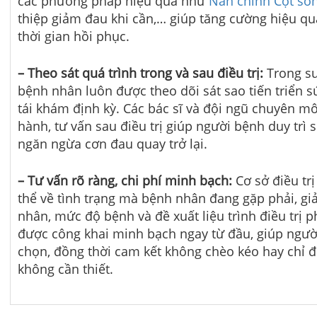
các phương pháp hiệu quả như
Nắn chỉnh Cột số
thiệp giảm đau khi cần,… giúp tăng cường hiệu quả
thời gian hồi phục.
– Theo sát quá trình trong và sau điều trị:
Trong su
bệnh nhân luôn được theo dõi sát sao tiến triển 
tái khám định kỳ. Các bác sĩ và đội ngũ chuyên m
hành, tư vấn sau điều trị giúp người bệnh duy trì
ngăn ngừa cơn đau quay trở lại.
– Tư vấn rõ ràng, chi phí minh bạch:
Cơ sở điều trị
thể về tình trạng mà bệnh nhân đang gặp phải, giả
nhân, mức độ bệnh và đề xuất liệu trình điều trị p
được công khai minh bạch ngay từ đầu, giúp ngườ
chọn, đồng thời cam kết không chèo kéo hay chỉ đ
không cần thiết.