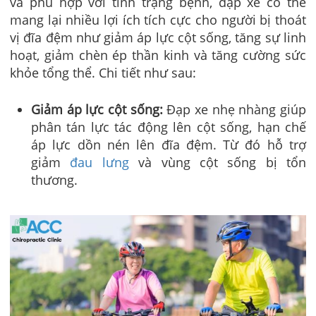
và phù hợp với tình trạng bệnh, đạp xe có thể
mang lại nhiều lợi ích tích cực cho người bị thoát
vị đĩa đệm như giảm áp lực cột sống, tăng sự linh
hoạt, giảm chèn ép thần kinh và tăng cường sức
khỏe tổng thể. Chi tiết như sau:
Giảm áp lực cột sống:
Đạp xe nhẹ nhàng giúp
phân tán lực tác động lên cột sống, hạn chế
áp lực dồn nén lên đĩa đệm. Từ đó hỗ trợ
giảm
đau lưng
và vùng cột sống bị tổn
thương.