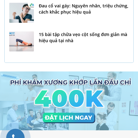
Đau cổ vai gáy: Nguyên nhân, triệu chứng,
cách khắc phục hiệu quả
15 bài tập chữa vẹo cột sống đơn giản mà
hiệu quả tại nhà