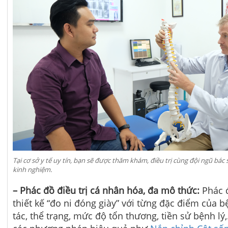
Tại cơ sở y tế uy tín, bạn sẽ được thăm khám, điều trị cùng đội ngũ bác
kinh nghiệm.
– Phác đồ điều trị cá nhân hóa, đa mô thức:
Phác 
thiết kế “đo ni đóng giày” với từng đặc điểm của 
tác, thể trạng, mức độ tổn thương, tiền sử bệnh lý,