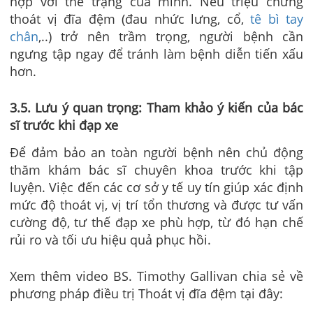
hợp với thể trạng của mình. Nếu triệu chứng
thoát vị đĩa đệm (đau nhức lưng, cổ,
tê bì tay
chân
,..) trở nên trầm trọng, người bệnh cần
ngưng tập ngay để tránh làm bệnh diễn tiến xấu
hơn.
3.5. Lưu ý quan trọng: Tham khảo ý kiến của bác
sĩ trước khi đạp xe
Để đảm bảo an toàn người bệnh nên chủ động
thăm khám bác sĩ chuyên khoa trước khi tập
luyện. Việc đến các cơ sở y tế uy tín giúp xác định
mức độ thoát vị, vị trí tổn thương và được tư vấn
cường độ, tư thế đạp xe phù hợp, từ đó hạn chế
rủi ro và tối ưu hiệu quả phục hồi.
Xem thêm video BS. Timothy Gallivan chia sẻ về
phương pháp điều trị Thoát vị đĩa đệm tại đây: