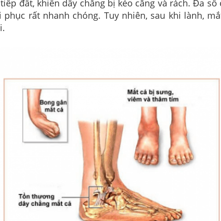
tiếp đất, khiến dây chằng bị kéo căng và rách. Đa s
i phục rất nhanh chóng. Tuy nhiên, sau khi lành, mắ
i.