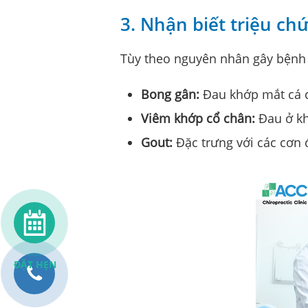
3. Nhận biết triệu c
Tùy theo nguyên nhân gây bệnh 
Bong gân:
Đau khớp mắt cá ch
Viêm khớp cổ chân:
Đau ở kh
Gout:
Đặc trưng với các cơn 
ĐẶT HẸN