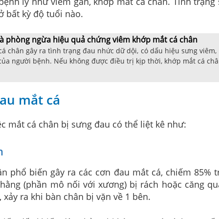
ệnh lý như viêm gân, khớp mắt cá chân. Tình trạng
ở bất kỳ độ tuổi nào.
 và phòng ngừa hiệu quả chứng viêm khớp mắt cá chân
á chân gây ra tình trạng đau nhức dữ dội, có dấu hiệu sưng viêm
ủa người bệnh. Nếu không được điều trị kịp thời, khớp mắt cá ch
đau mắt cá
 mắt cá chân bị sưng đau có thể liệt kê như:
n
n phổ biến gây ra các cơn đau mắt cá, chiếm 85% t
 chằng (phần mô nối với xương) bị rách hoặc căng q
 xảy ra khi bàn chân bị vặn về 1 bên.