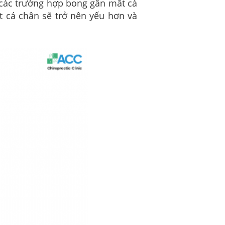
ố các trường hợp bong gân mắt cá
t cá chân sẽ trở nên yếu hơn và