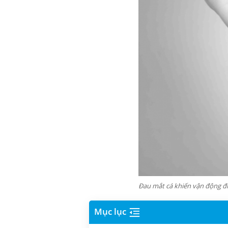
Đau mắt cá khiến vận động đi
Mục lục