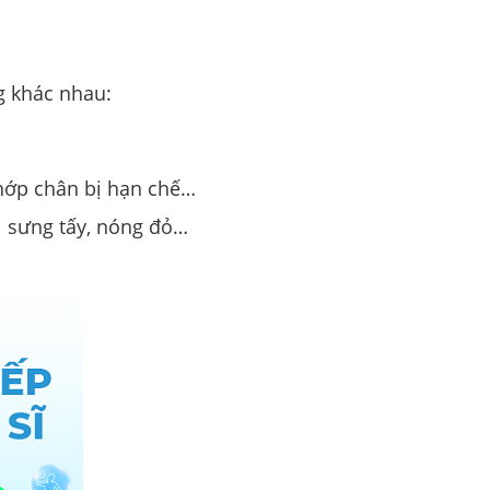
g khác nhau:
hớp chân bị hạn chế…
ị sưng tấy, nóng đỏ…