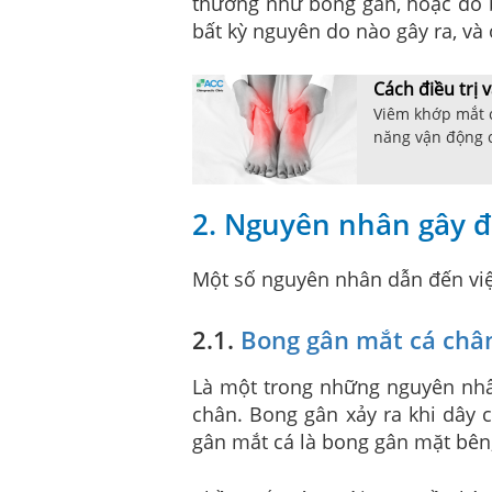
thương như bong gân, hoặc do b
bất kỳ nguyên do nào gây ra, và 
Cách điều trị
Viêm khớp mắt c
năng vận động c
2. Nguyên nhân gây 
Một số nguyên nhân dẫn đến việc
2.1.
Bong gân mắt cá châ
Là một trong những nguyên nhâ
chân. Bong gân xảy ra khi dây
gân mắt cá là bong gân mặt bên,