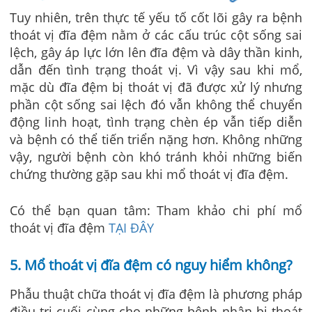
Tuy nhiên, trên thực tế yếu tố cốt lõi gây ra bệnh
thoát vị đĩa đệm nằm ở các cấu trúc cột sống sai
lệch, gây áp lực lớn lên đĩa đệm và dây thần kinh,
dẫn đến tình trạng thoát vị. Vì vậy sau khi mổ,
mặc dù đĩa đệm bị thoát vị đã được xử lý nhưng
phần cột sống sai lệch đó vẫn không thể chuyển
động linh hoạt, tình trạng chèn ép vẫn tiếp diễn
và bệnh có thể tiến triển nặng hơn.
Không những
vậy, người bệnh còn khó tránh khỏi những biến
chứng thường gặp sau khi mổ thoát vị đĩa đệm.
Có thể bạn quan tâm: Tham khảo chi phí mổ
thoát vị đĩa đệm
TẠI ĐÂY
5. Mổ thoát vị đĩa đệm có nguy hiểm không?
Phẫu thuật chữa thoát vị đĩa đệm là phương pháp
điều trị cuối cùng cho những bệnh nhân bị thoát