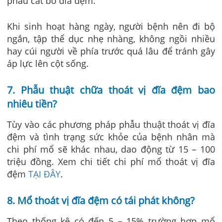
phẫu cắt bỏ đĩa đệm.
Khi sinh hoạt hàng ngày, người bệnh nên đi bộ
ngắn, tập thể dục nhẹ nhàng, không ngồi nhiều
hay cúi người về phía trước quá lâu để tránh gây
áp lực lên cột sống.
7. Phẫu thuật chữa thoát vị đĩa đệm bao
nhiêu tiền?
Tùy vào các phương pháp phẫu thuật thoát vị đĩa
đệm và tình trạng sức khỏe của bệnh nhân mà
chi phí mổ sẽ khác nhau, dao động từ 15 – 100
triệu đồng. Xem chi tiết chi phí mổ thoát vị đĩa
đệm
TẠI ĐÂY
.
8. Mổ thoát vị đĩa đệm có tái phát không?
Theo thống kê có đến 5 – 15% trường hợp mổ