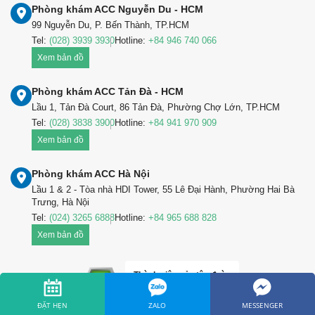
Phòng khám ACC Nguyễn Du - HCM
99 Nguyễn Du, P. Bến Thành, TP.HCM
Tel:
(028) 3939 3930
Hotline:
+84 946 740 066
Xem bản đồ
Phòng khám ACC Tản Đà - HCM
Lầu 1, Tản Đà Court, 86 Tản Đà, Phường Chợ Lớn, TP.HCM
Tel:
(028) 3838 3900
Hotline:
+84 941 970 909
Xem bản đồ
Phòng khám ACC Hà Nội
Lầu 1 & 2 - Tòa nhà HDI Tower, 55 Lê Đại Hành, Phường Hai Bà
Trưng, Hà Nội
Tel:
(024) 3265 6888
Hotline:
+84 965 688 828
Xem bản đồ
Thành viên của tập đoàn
ĐẶT HẸN
ZALO
MESSENGER