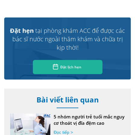
Đặt hẹn
tại phòng khám ACC để được các
bác sĩ nước ngoài thăm khám và chữa trị
kịp thời!
Đặt lịch hẹn
Bài viết liên quan
5 nhóm người trẻ tuổi mắc nguy
cơ thoát vị đĩa đệm cao
Đọc tiếp >