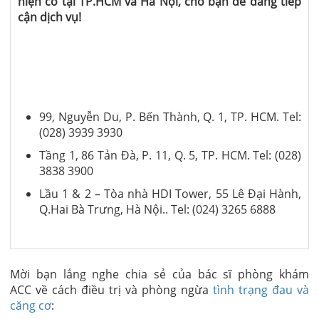
hiện có tại TP.HCM và Hà Nội, cho bạn dễ dàng tiếp
cận dịch vụ!
99, Nguyễn Du, P. Bến Thành, Q. 1, TP. HCM. Tel:
(028) 3939 3930
Tầng 1, 86 Tản Đà, P. 11, Q. 5, TP. HCM. Tel: (028)
3838 3900
Lầu 1 & 2 – Tòa nhà HDI Tower, 55 Lê Đại Hành,
Q.Hai Bà Trưng, Hà Nội.. Tel: (024) 3265 6888
Mời bạn lắng nghe chia sẻ của bác sĩ phòng khám
ACC về cách điều trị và phòng ngừa
tình trạng đau và
căng cơ
: