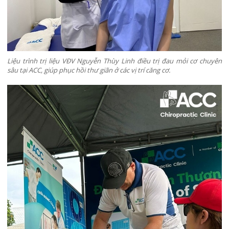
Liệu trình trị liệu VĐV Nguyễn Thùy Linh điều trị đau mỏi cơ chuyên
sâu tại ACC, giúp phục hồi thư giãn ở các vị trí căng cơ.