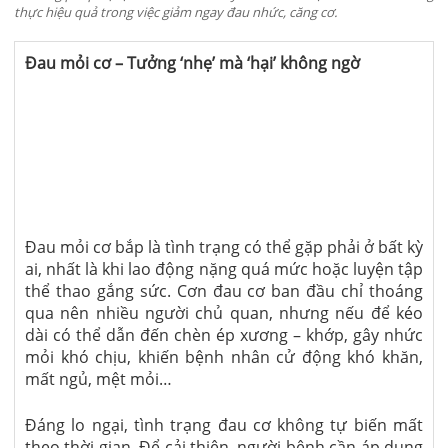
thực hiệu quả trong việc giảm ngay đau nhức, căng cơ.
Đau mỏi cơ – Tưởng ‘nhẹ’ mà ‘hại’ không ngờ
Đau mỏi cơ bắp là tình trạng có thể gặp phải ở bất kỳ
ai, nhất là khi lao động nặng quá mức hoặc luyện tập
thể thao gắng sức. Cơn đau cơ ban đầu chỉ thoáng
qua nên nhiều người chủ quan, nhưng nếu để kéo
dài có thể dẫn đến chèn ép xương – khớp, gây nhức
mỏi khó chịu, khiến bệnh nhân cử động khó khăn,
mất ngủ, mệt mỏi…
Đáng lo ngại, tình trạng đau cơ không tự biến mất
theo thời gian. Để cải thiện, người bệnh cần áp dụng