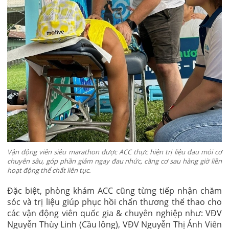
Vận động viên siêu marathon được ACC thực hiện trị liệu đau mỏi cơ
chuyên sâu, góp phần giảm ngay đau nhức, căng cơ sau hàng giờ liền
hoạt động thể chất liên tục.
Đặc biệt, phòng khám ACC cũng từng tiếp nhận chăm
sóc và trị liệu giúp phục hồi chấn thương thể thao cho
các vận động viên quốc gia & chuyên nghiệp như: VĐV
Nguyễn Thùy Linh (Cầu lông), VĐV Nguyễn Thị Ánh Viên