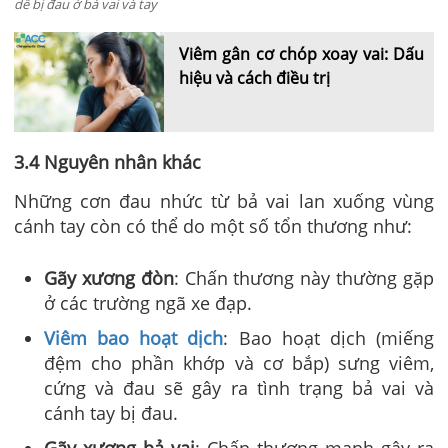
dễ bị đau ở bả vai và tay
Viêm gân cơ chóp xoay vai: Dấu
hiệu và cách điều trị
3.4 Nguyên nhân khác
Những cơn đau nhức từ bả vai lan xuống vùng
cánh tay còn có thể do một số tổn thương như:
Gãy xương đòn
: Chấn thương này thường gặp
ở các trường ngã xe đạp.
Viêm bao hoạt dịch
: Bao hoạt dịch (miếng
đệm cho phần khớp và cơ bắp) sưng viêm,
cứng và đau sẽ gây ra tình trạng bả vai và
cánh tay bị đau.
Gãy xương bả vai
: Chấn thương mạnh gây ra