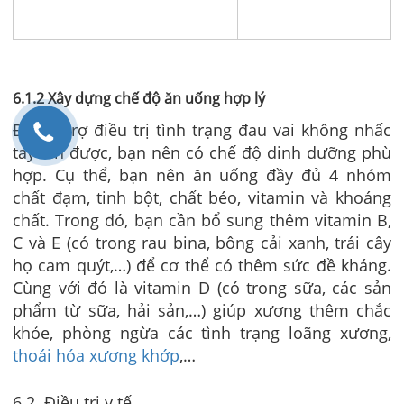
6.1.2 Xây dựng chế độ ăn uống hợp lý
Để hỗ trợ điều trị tình trạng đau vai không nhấc
tay lên được, bạn nên có chế độ dinh dưỡng phù
hợp. Cụ thể, bạn nên ăn uống đầy đủ 4 nhóm
chất đạm, tinh bột, chất béo, vitamin và khoáng
chất. Trong đó, bạn cần bổ sung thêm vitamin B,
C và E (có trong rau bina, bông cải xanh, trái cây
họ cam quýt,…) để cơ thể có thêm sức đề kháng.
Cùng với đó là vitamin D (có trong sữa, các sản
phẩm từ sữa, hải sản,…) giúp xương thêm chắc
khỏe, phòng ngừa các tình trạng loãng xương,
thoái hóa xương khớp
,…
6.2. Điều trị y tế