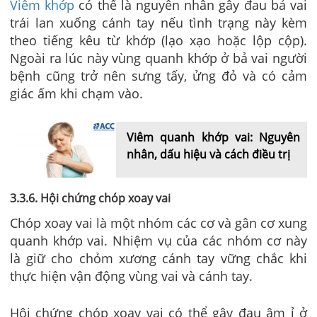
Viêm khớp
có thể là nguyên nhân gây đau bả vai
trái lan xuống cánh tay nếu tình trạng này kèm
theo tiếng kêu từ khớp (lạo xạo hoặc lộp cộp).
Ngoài ra lúc này vùng quanh khớp ở bả vai người
bệnh cũng trở nên sưng tấy, ửng đỏ và có cảm
giác ấm khi chạm vào.
Viêm quanh khớp vai: Nguyên
nhân, dấu hiệu và cách điều trị
3.3.6. Hội chứng chóp xoay vai
Chóp xoay vai là một nhóm các cơ và gân cơ xung
quanh khớp vai. Nhiệm vụ của các nhóm cơ này
là giữ cho chỏm xương cánh tay vững chắc khi
thực hiện vận động vùng vai và cánh tay.
Hội chứng chóp xoay vai có thể gây đau âm ỉ ở