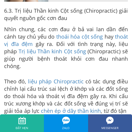
6.3. Trị liệu Thần kinh Cột sống (Chiropractic) giải
quyết nguồn gốc cơn đau
Nhìn chung, các cơn đau ở bả vai lan dần đến
cánh tay chủ yếu do
thoái hóa cột sống
hay
thoát
vị đĩa đệm
gây ra. Đối với tình trạng này, liệu
pháp
Trị liệu Thần kinh Cột sống
(Chiropractic) sẽ
giúp người bệnh thoát khỏi cơn đau nhanh
chóng.
Theo đó,
liệu pháp Chiropractic
có tác dụng điều
chỉnh lại cấu trúc sai lệch ở khớp và các đốt sống
do thoái hóa và thoát vị đĩa đệm gây ra. Khi cấu
trúc xương khớp và các đốt sống về đúng vị trí sẽ
giải tỏa áp lực
chèn ép ở dây thần kinh
, từ đó tận
cơn đau và kích hoạt quá trình tự chữa lành tổn
thương của cơ thể, người bệnh sẽ hết đau ở
ĐẶT HẸN
ZALO
MESSENGER