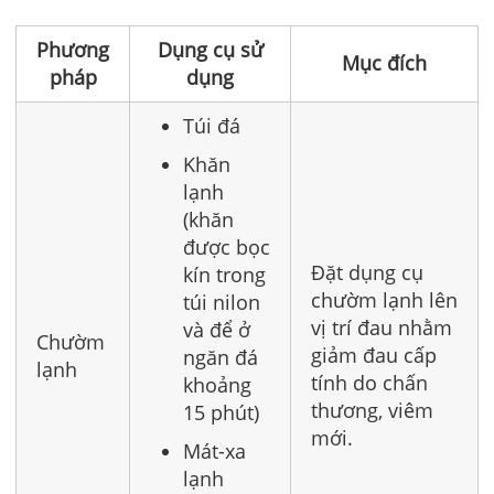
Phương
Dụng cụ sử
Mục đích
pháp
dụng
Túi đá
Khăn
lạnh
(khăn
được bọc
Đặt dụng cụ
kín trong
chườm lạnh lên
túi nilon
vị trí đau nhằm
và để ở
Chườm
giảm đau cấp
ngăn đá
lạnh
tính do chấn
khoảng
thương, viêm
15 phút)
mới.
Mát-xa
lạnh