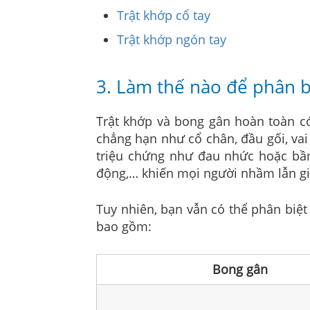
Trật khớp cổ tay
Trật khớp ngón tay
3. Làm thế nào để phân b
Trật khớp và bong gân hoàn toàn có 
chẳng hạn như cổ chân, đầu gối, vai
triệu chứng như đau nhức hoặc bầ
động,… khiến mọi người nhầm lẫn gi
Tuy nhiên, bạn vẫn có thể phân biệ
bao gồm:
Bong gân