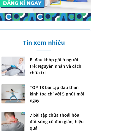
Tin xem nhiều
Bị đau khớp gối ở người
trẻ: Nguyên nhân và cách
chữa trị
TOP 18 bài tập đau thần
kinh tọa chỉ với 5 phút mỗi
ngày
7 bài tập chữa thoái hóa
đốt sống cổ đơn giản, hiệu
quả