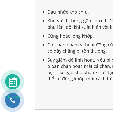
Đau nhức khó chịu.
Khu vực
bị bong gân
có xu hư
phù lên,
đôi khi xuất hiện vết 
Cứng hoặc lỏng khớp.
Giới hạn phạm vi hoạt động c
có dây chằng bị tổn thương.
Suy giảm độ linh hoạt.
Nếu bị 
ở bàn chân hoặc mắt cá chân,
bệnh sẽ gặp khó khăn khi đi lạ
thể cử động khớp một cách tự 
ĐẶT HẸN