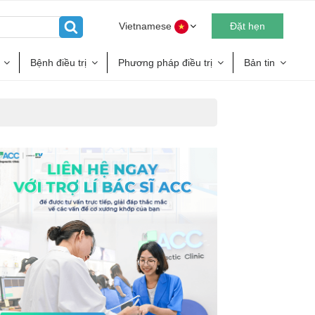
Vietnamese
Đặt hẹn
Bệnh điều trị
Phương pháp điều trị
Bản tin