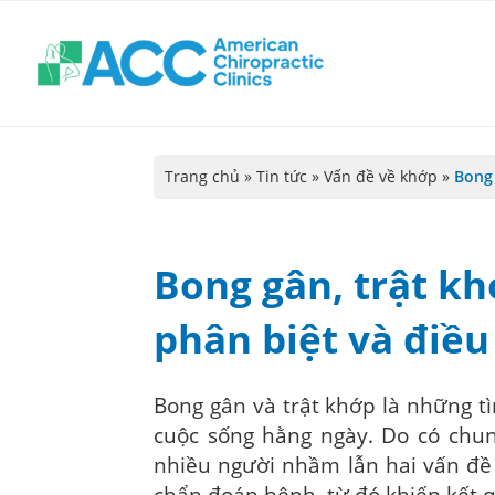
Trang chủ
»
Tin tức
»
Vấn đề về khớp
»
Bong 
Bong gân, trật kh
phân biệt và điều 
Bong gân và trật khớp là những t
cuộc sống hằng ngày. Do có chun
nhiều người nhầm lẫn hai vấn đề