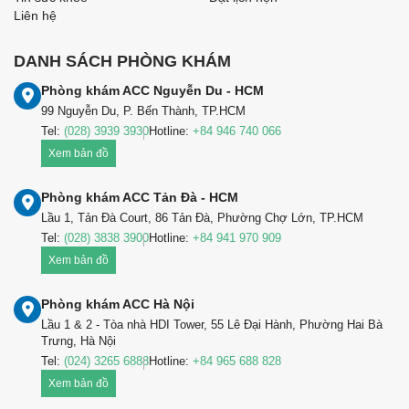
Liên hệ
DANH SÁCH PHÒNG KHÁM
Phòng khám ACC Nguyễn Du - HCM
99 Nguyễn Du, P. Bến Thành, TP.HCM
Tel:
(028) 3939 3930
Hotline:
+84 946 740 066
Xem bản đồ
Phòng khám ACC Tản Đà - HCM
Lầu 1, Tản Đà Court, 86 Tản Đà, Phường Chợ Lớn, TP.HCM
Tel:
(028) 3838 3900
Hotline:
+84 941 970 909
Xem bản đồ
Phòng khám ACC Hà Nội
Lầu 1 & 2 - Tòa nhà HDI Tower, 55 Lê Đại Hành, Phường Hai Bà
Trưng, Hà Nội
Tel:
(024) 3265 6888
Hotline:
+84 965 688 828
Xem bản đồ