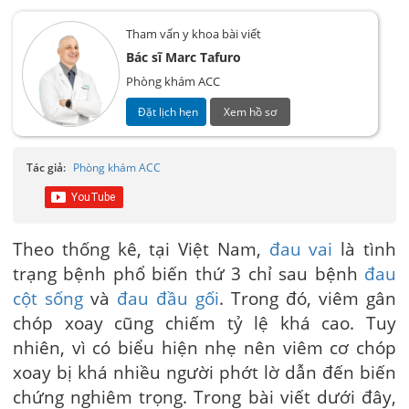
Tham vấn y khoa bài viết
Bác sĩ Marc Tafuro
Phòng khám ACC
Đặt lịch hẹn
Xem hồ sơ
Tác giả:
Phòng khám ACC
Theo thống kê, tại Việt Nam,
đau vai
là tình
trạng bệnh phổ biến thứ 3 chỉ sau bệnh
đau
cột sống
và
đau đầu gối
. Trong đó,
viêm gân
chóp xoay
cũng chiếm tỷ lệ khá cao. Tuy
nhiên, vì có biểu hiện nhẹ nên viêm cơ chóp
xoay bị khá nhiều người phớt lờ dẫn đến biến
chứng nghiêm trọng. Trong bài viết dưới đây,