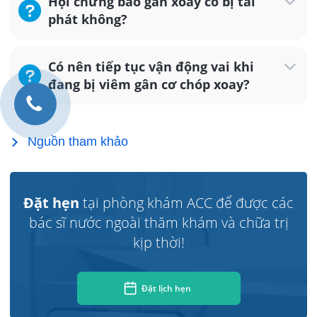
Hội chứng bao gân xoay có bị tái
phát không?
Có nên tiếp tục vận động vai khi
đang bị viêm gân cơ chóp xoay?
Nguồn tham khảo
Đặt hẹn
tại phòng khám ACC để được các
bác sĩ nước ngoài thăm khám và chữa trị
kịp thời!
Đặt lịch hẹn