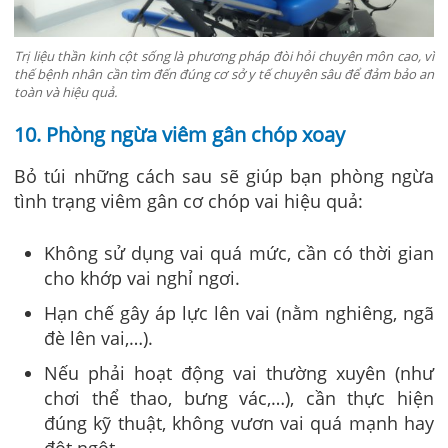
Trị liệu thần kinh cột sống là phương pháp đòi hỏi chuyên môn cao, vì
thế bệnh nhân cần tìm đến đúng cơ sở y tế chuyên sâu để đảm bảo an
toàn và hiệu quả.
10. Phòng ngừa viêm gân chóp xoay
Bỏ túi những cách sau sẽ giúp bạn phòng ngừa
tình trạng viêm gân cơ chóp vai hiệu quả:
Không sử dụng vai quá mức, cần có thời gian
cho khớp vai nghỉ ngơi.
Hạn chế gây áp lực lên vai (nằm nghiêng, ngã
đè lên vai,…).
Nếu phải hoạt động vai thường xuyên (như
chơi thể thao, bưng vác,…), cần thực hiện
đúng kỹ thuật, không vươn vai quá mạnh hay
đột ngột.