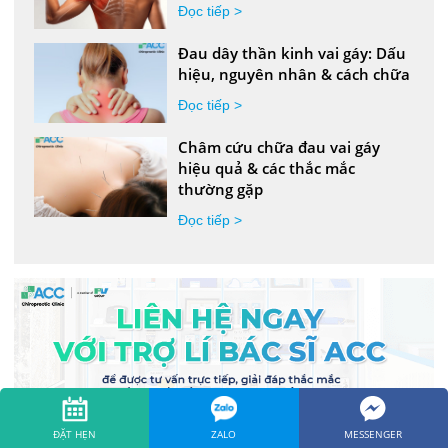
Đọc tiếp >
Đau dây thần kinh vai gáy: Dấu
hiệu, nguyên nhân & cách chữa
Đọc tiếp >
Châm cứu chữa đau vai gáy
hiệu quả & các thắc mắc
thường gặp
Đọc tiếp >
ĐẶT HẸN
ZALO
MESSENGER