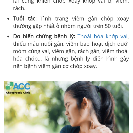
lại cũng khiến chóp xoay khớp vai bị viêm,
rách.
Tuổi tác
: Tình trạng viêm gân chóp xoay
thường gặp nhất ở nhóm người trên 50 tuổi.
Do biến chứng bệnh lý
:
Thoái hóa khớp vai
,
thiếu máu nuôi gân, viêm bao hoạt dịch dưới
mỏm cùng vai, viêm gân, rách gân, viêm thoái
hóa chóp… là những bệnh lý điển hình gây
nên bệnh viêm gân cơ chóp xoay.