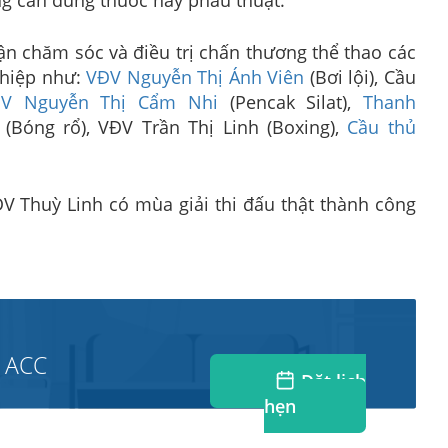
ận chăm sóc và điều trị chấn thương thể thao các
ghiệp như:
VĐV Nguyễn Thị Ánh Viên
(Bơi lội), Cầu
V Nguyễn Thị Cẩm Nhi
(Pencak Silat),
Thanh
 (Bóng rổ), VĐV Trần Thị Linh (Boxing),
Cầu thủ
V Thuỳ Linh có mùa giải thi đấu thật thành công
 ACC
Đặt lịch
hẹn
 trị