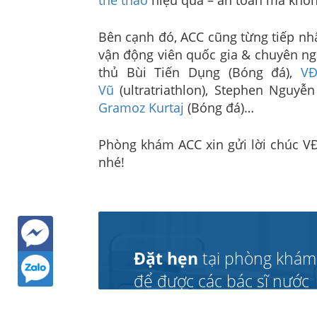
Bên cạnh đó, ACC cũng từng tiếp nh
vận động viên quốc gia & chuyên n
thủ Bùi Tiến Dụng (Bóng đá),
VĐ
Vũ
(ultratriathlon), Stephen Nguyễn
Gramoz Kurtaj
(Bóng đá)…
Phòng khám ACC xin gửi lời chúc VĐ
nhé!
Đặt hẹn
tại phòng khám
để được các bác sĩ nước
ngoài thăm khám và chữa