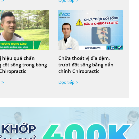
p >
Đọc tiếp >
rị hiệu quả chấn
Chữa thoát vị đĩa đệm,
 cột sống trong bóng
trượt đốt sống bằng nắn
Chiropractic
chỉnh Chiropractic
p >
Đọc tiếp >