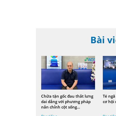
kịp thời!
Bài v
Chữa tận gốc đau thắt lưng
Té ngã
dai dẳng với phương pháp
cơ hội
nắn chỉnh cột sống
Chiropractic