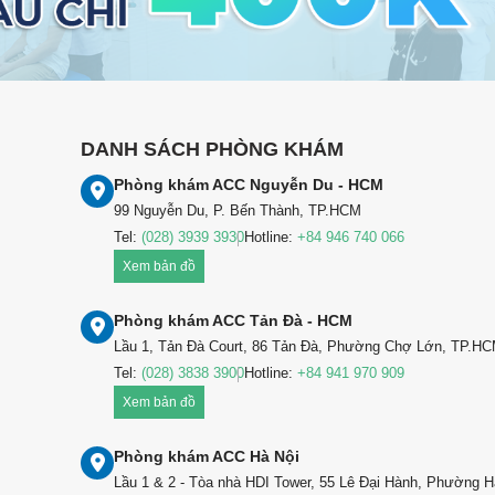
DANH SÁCH PHÒNG KHÁM
Phòng khám ACC Nguyễn Du - HCM
99 Nguyễn Du, P. Bến Thành, TP.HCM
Tel:
(028) 3939 3930
Hotline:
+84 946 740 066
Xem bản đồ
Phòng khám ACC Tản Đà - HCM
Lầu 1, Tản Đà Court, 86 Tản Đà, Phường Chợ Lớn, TP.H
Tel:
(028) 3838 3900
Hotline:
+84 941 970 909
Xem bản đồ
Phòng khám ACC Hà Nội
Lầu 1 & 2 - Tòa nhà HDI Tower, 55 Lê Đại Hành, Phường H