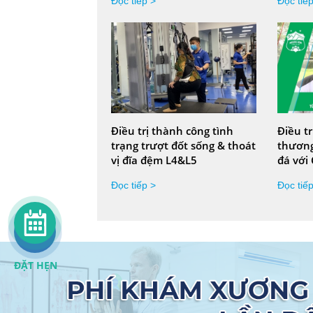
Đọc tiếp >
Đọc tiế
Điều trị thành công tình
Điều t
trạng trượt đốt sống & thoát
thương
vị đĩa đệm L4&L5
đá với 
Đọc tiếp >
Đọc tiế
ĐẶT HẸN