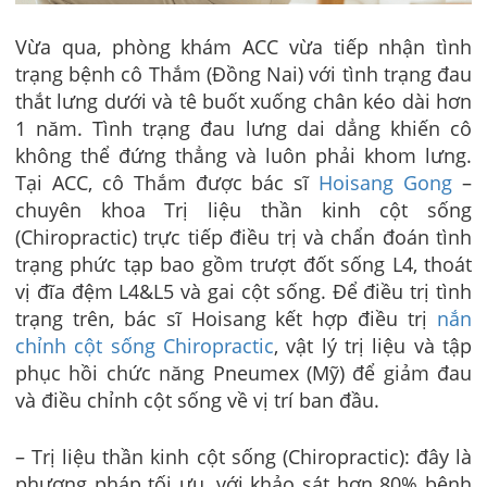
Vừa qua, phòng khám ACC vừa tiếp nhận tình
trạng bệnh cô Thắm (Đồng Nai) với tình trạng đau
thắt lưng dưới và tê buốt xuống chân kéo dài hơn
1 năm. Tình trạng đau lưng dai dẳng khiến cô
không thể đứng thẳng và luôn phải khom lưng.
Tại ACC, cô Thắm được bác sĩ
Hoisang Gong
–
chuyên khoa Trị liệu thần kinh cột sống
(Chiropractic) trực tiếp điều trị và chẩn đoán tình
trạng phức tạp bao gồm trượt đốt sống L4, thoát
vị đĩa đệm L4&L5 và gai cột sống. Để điều trị tình
trạng trên, bác sĩ Hoisang kết hợp điều trị
nắn
chỉnh cột sống Chiropractic
, vật lý trị liệu và tập
phục hồi chức năng Pneumex (Mỹ) để giảm đau
và điều chỉnh cột sống về vị trí ban đầu.
– Trị liệu thần kinh cột sống (Chiropractic): đây là
phương pháp tối ưu, với khảo sát hơn 80% bệnh