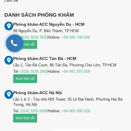
Liên hệ
DANH SÁCH PHÒNG KHÁM
Phòng khám ACC Nguyễn Du - HCM
99 Nguyễn Du, P. Bến Thành, TP.HCM
Tel:
(028) 3939 3930
Hotline:
+84 946 740 066
Xem bản đồ
Phòng khám ACC Tản Đà - HCM
Lầu 1, Tản Đà Court, 86 Tản Đà, Phường Chợ Lớn, TP.HCM
Tel:
(028) 3838 3900
Hotline:
+84 941 970 909
Xem bản đồ
Phòng khám ACC Hà Nội
Lầu 1 & 2 - Tòa nhà HDI Tower, 55 Lê Đại Hành, Phường Hai Bà
Trưng, Hà Nội
Tel:
(024) 3265 6888
Hotline:
+84 965 688 828
Xem bản đồ