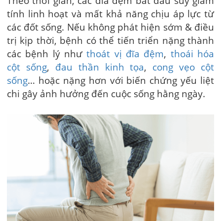
Theo thời gian, các đĩa đệm bắt đầu suy giảm
tính linh hoạt và mất khả năng chịu áp lực từ
các đốt sống. Nếu không phát hiện sớm & điều
trị kịp thời, bệnh có thể tiến triển nặng thành
các bệnh lý như
thoát vị đĩa đệm
,
thoái hóa
cột sống
,
đau thần kinh tọa
,
cong vẹo cột
sống
… hoặc nặng hơn với biến chứng yếu liệt
chi gây ảnh hưởng đến cuộc sống hằng ngày.