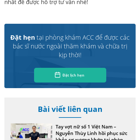
nhất để được hỗ trợ tư vấn nhé!
Đặt hẹn
tại phòng khám ACC để được các
bác sĩ nước ngoài thăm khám và chữa trị
kịp thời!
Đặt lịch hẹn
Bài viết liên quan
Tay vợt nữ số 1 Việt Nam –
Nguyễn Thùy Linh hồi phục sức
khỏe cơ xương khớp tại phòng