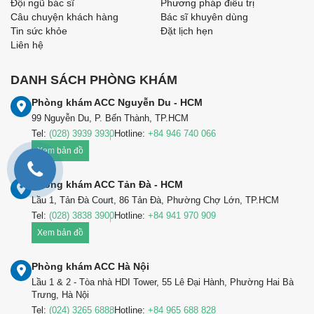
Đội ngũ bác sĩ
Phương pháp điều trị
Câu chuyện khách hàng
Bác sĩ khuyên dùng
Tin sức khỏe
Đặt lịch hẹn
Liên hệ
DANH SÁCH PHÒNG KHÁM
Phòng khám ACC Nguyễn Du - HCM
99 Nguyễn Du, P. Bến Thành, TP.HCM
Tel:
(028) 3939 3930
Hotline:
+84 946 740 066
Xem bản đồ
Phòng khám ACC Tản Đà - HCM
Lầu 1, Tản Đà Court, 86 Tản Đà, Phường Chợ Lớn, TP.HCM
Tel:
(028) 3838 3900
Hotline:
+84 941 970 909
Xem bản đồ
Phòng khám ACC Hà Nội
Lầu 1 & 2 - Tòa nhà HDI Tower, 55 Lê Đại Hành, Phường Hai Bà
Trưng, Hà Nội
Tel:
(024) 3265 6888
Hotline:
+84 965 688 828