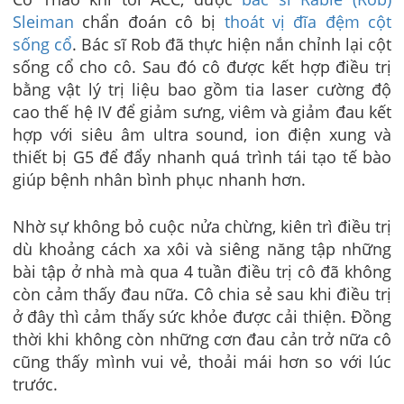
Sleiman
chẩn đoán cô bị
thoát vị đĩa đệm cột
sống cổ
. Bác sĩ Rob đã thực hiện nắn chỉnh lại cột
sống cổ cho cô. Sau đó cô được kết hợp điều trị
bằng vật lý trị liệu bao gồm tia laser cường độ
cao thế hệ IV để giảm sưng, viêm và giảm đau kết
hợp với siêu âm ultra sound, ion điện xung và
thiết bị G5 để đẩy nhanh quá trình tái tạo tế bào
giúp bệnh nhân bình phục nhanh hơn.
Nhờ sự không bỏ cuộc nửa chừng, kiên trì điều trị
dù khoảng cách xa xôi và siêng năng tập những
bài tập ở nhà mà qua 4 tuần điều trị cô đã không
còn cảm thấy đau nữa. Cô chia sẻ sau khi điều trị
ở đây thì cảm thấy sức khỏe được cải thiện. Đồng
thời khi không còn những cơn đau cản trở nữa cô
cũng thấy mình vui vẻ, thoải mái hơn so với lúc
trước.