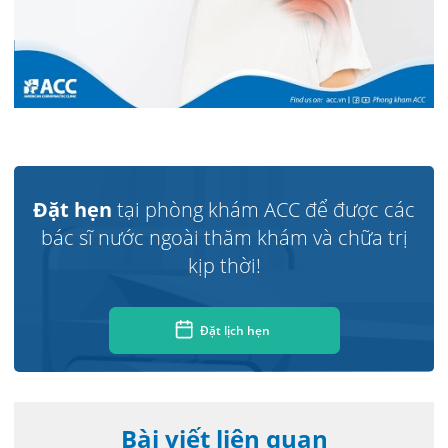
Đặt hẹn
tại phòng khám ACC để được các
bác sĩ nước ngoài thăm khám và chữa trị
kịp thời!
Đặt lịch hẹn
Bài viết liên quan