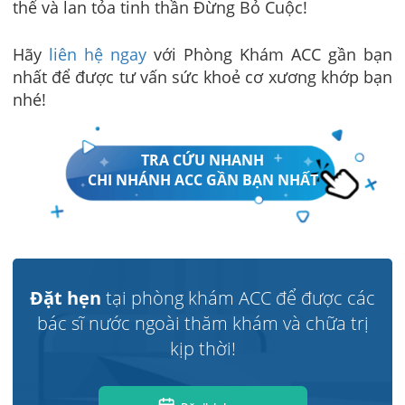
thể và lan tỏa tinh thần Đừng Bỏ Cuộc!
Hãy
liên hệ ngay
với Phòng Khám ACC gần bạn
nhất để được tư vấn sức khoẻ cơ xương khớp bạn
nhé!
TRA CỨU NHANH
CHI NHÁNH ACC GẦN BẠN NHẤT
Đặt hẹn
tại phòng khám ACC để được các
bác sĩ nước ngoài thăm khám và chữa trị
kịp thời!