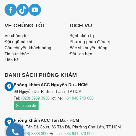
VỀ CHÚNG TÔI
DỊCH VỤ
Về chúng tôi
Bệnh điều trị
Đội ngũ bác sĩ
Phương pháp điều trị
Câu chuyện khách hàng
Bác sĩ khuyên dùng
Tin sức khỏe
Đặt lịch hẹn
Liên hệ
DANH SÁCH PHÒNG KHÁM
Phòng khám ACC Nguyễn Du - HCM
99 Nguyễn Du, P. Bến Thành, TP.HCM
Tel:
(028) 3939 3930
Hotline:
+84 946 740 066
Xem bản đồ
Phòng khám ACC Tản Đà - HCM
Lầu 1, Tản Đà Court, 86 Tản Đà, Phường Chợ Lớn, TP.HCM
Tel:
(028) 3838 3900
Hotline:
+84 941 970 909