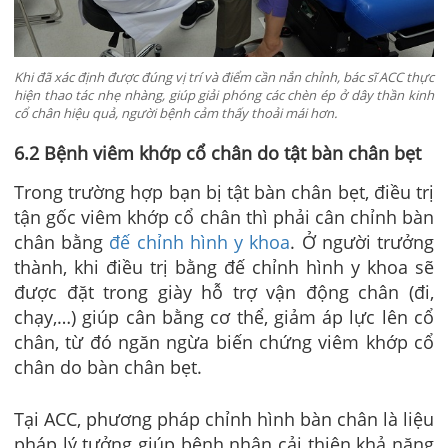
Khi đã xác định được đúng vị trí và điểm cần nắn chỉnh, bác sĩ ACC thực
hiện thao tác nhẹ nhàng, giúp giải phóng các chèn ép ở dây thần kinh
cổ chân hiệu quả, người bệnh cảm thấy thoải mái hơn.
6.2 Bệnh
viêm khớp cổ chân do tật bàn chân bẹt
Trong trường hợp bạn bị tật bàn chân bẹt, điều trị
tận gốc viêm khớp cổ chân thì phải cân chỉnh bàn
chân bằng
đế chỉnh hình y khoa
. Ở người trưởng
thành, khi điều trị bằng đế chỉnh hình y khoa sẽ
được đặt trong giày hỗ trợ vận động chân (đi,
chạy,…) giúp cân bằng cơ thể, giảm áp lực lên cổ
chân, từ đó ngăn ngừa biến chứng viêm khớp cổ
chân do bàn chân bẹt.
Tại ACC, phương pháp chỉnh hình bàn chân là liệu
pháp lý tưởng giúp bệnh nhân cải thiện khả năng