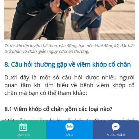
Trước khi tập luyện thể thao, vận động, bạn nên khởi động kỹ, đặc biệt
là ở phần cổ chân, giảm nguy cơ chấn thương.
8. Câu hỏi thường gặp về viêm khớp cổ chân
Dưới đây là một số câu hỏi được nhiều người
quan tâm khi tìm hiểu về bệnh viêm khớp cổ
chân mà bạn có thể tham khảo:
8.1 Viêm khớp cổ chân gồm các loại nào?
Một số loại viêm khớp cổ chân thường gặp có thể
kể đến như viêm xương khớp cổ chân, viêm khớp
ĐẶT HẸN
ZALO
MESSENGER
dạng thấp, viêm khớp cổ chân sau chấn thương,