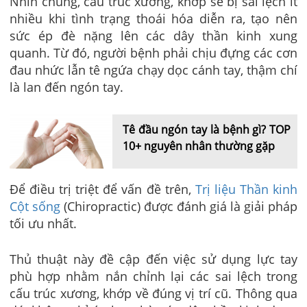
Nhìn chung, cấu trúc xương, khớp sẽ bị sai lệch ít
nhiều khi tình trạng thoái hóa diễn ra, tạo nên
sức ép đè nặng lên các dây thần kinh xung
quanh. Từ đó, người bệnh phải chịu đựng các cơn
đau nhức lẫn tê ngứa chạy dọc cánh tay, thậm chí
là lan đến ngón tay.
Tê đầu ngón tay là bệnh gì? TOP
10+ nguyên nhân thường gặp
Để điều trị triệt để vấn đề trên,
Trị liệu Thần kinh
Cột sống
(Chiropractic) được đánh giá là giải pháp
tối ưu nhất.
Thủ thuật này đề cập đến việc sử dụng lực tay
phù hợp nhằm nắn chỉnh lại các sai lệch trong
cấu trúc xương, khớp về đúng vị trí cũ. Thông qua