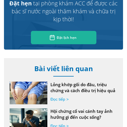
Đặt hẹn
tại phòng khám ACC để được các
bác sĩ nước ngoài thăm khám và chữa trị
kịp thời!
Đặt lịch hẹn
Bài viết liên quan
Lỏng khớp gối do đâu, triệu
chứng và cách điều trị hiệu quả
Đọc tiếp >
Hội chứng cổ vai cánh tay ảnh
hưởng gì đến cuộc sống?
Đọc tiếp >