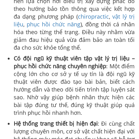
nên lựa chọn nơi điều trị xây dựng phác đồ
theo hướng bảo tồn thông qua việc kết hợp
đa dạng phương pháp (
chiropractic
,
vật lý trị
liệu
,
phục hồi chức năng
), đồng thời cá nhân
hóa theo từng thể trạng. Điều này nhằm vừa
giảm đau hiệu quả vừa đảm bảo an toàn tối
đa cho sức khỏe tổng thể.
Có đội ngũ kỹ thuật viên tập vật lý trị liệu –
phục hồi chức năng chuyên nghiệp
: Một điểm
cộng lớn cho cơ sở y tế uy tín là đội ngũ kỹ
thuật viên được đào tạo bài bản, biết cách
hướng dẫn và theo dõi tiến trình tập luyện sát
sao. Nhờ vậy giúp bệnh nhân thực hiện các
bài tập đúng tư thế, đúng kỹ thuật giúp quá
trình phục hồi nhanh hơn.
Hệ thống trang thiết bị hiện đại
: Đi cùng chất
lượng chuyên môn, cơ sở vật chất hiện đại với
hệ thống máy móc đạt chuẩn y khoa sẽ hỗ trợ