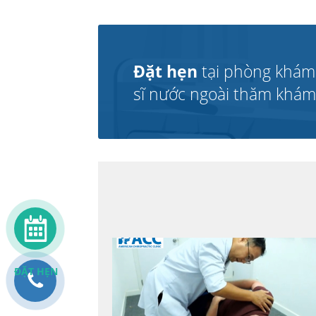
Đặt hẹn
tại phòng khám
sĩ nước ngoài thăm khám v
ĐẶT HẸN