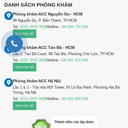
DANH SÁCH PHÒNG KHÁM
Phòng khám ACC Nguyễn Du - HCM
99 Nguyễn Du, P. Bến Thành, TP.HCM
Tel:
(028) 3939 3930
Hotline:
+84 946 740 066
Xem bản đồ
Phòng khám ACC Tản Đà - HCM
Lầu 1, Tản Đà Court, 86 Tản Đà, Phường Chợ Lớn, TP.HCM
Tel:
(028) 3838 3900
Hotline:
+84 941 970 909
Xem bản đồ
Phòng khám ACC Hà Nội
Lầu 1 & 2 - Tòa nhà HDI Tower, 55 Lê Đại Hành, Phường Hai Bà
Trưng, Hà Nội
Tel:
(024) 3265 6888
Hotline:
+84 965 688 828
Xem bản đồ
Thành viên của tập đoàn