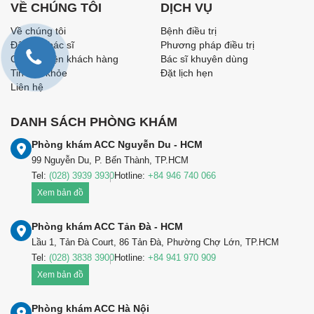
VỀ CHÚNG TÔI
DỊCH VỤ
Về chúng tôi
Bệnh điều trị
Đội ngũ bác sĩ
Phương pháp điều trị
Câu chuyện khách hàng
Bác sĩ khuyên dùng
Tin sức khỏe
Đặt lịch hẹn
Liên hệ
DANH SÁCH PHÒNG KHÁM
Phòng khám ACC Nguyễn Du - HCM
99 Nguyễn Du, P. Bến Thành, TP.HCM
Tel:
(028) 3939 3930
Hotline:
+84 946 740 066
Xem bản đồ
Phòng khám ACC Tản Đà - HCM
Lầu 1, Tản Đà Court, 86 Tản Đà, Phường Chợ Lớn, TP.HCM
Tel:
(028) 3838 3900
Hotline:
+84 941 970 909
Xem bản đồ
Phòng khám ACC Hà Nội