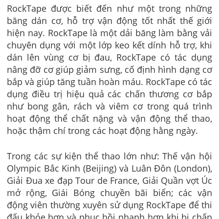
RockTape được biết đến như một trong những
băng dán cơ, hỗ trợ vận động tốt nhất thế giới
hiện nay. RockTape là một dải băng làm bằng vải
chuyên dụng với một lớp keo kết dính hỗ trợ, khi
dán lên vùng cơ bị đau, RockTape có tác dụng
nâng đỡ cơ giúp giảm sưng, cố định hình dạng cơ
bắp và giúp tăng tuần hoàn máu. RockTape có tác
dụng điều trị hiệu quả các chấn thương cơ bắp
như bong gân, rách và viêm cơ trong quá trình
hoạt động thể chất nặng và vận động thể thao,
hoặc thậm chí trong các hoạt động hằng ngày.
Trong các sự kiện thể thao lớn như: Thế vận hội
Olympic Bắc Kinh (Beijing) và Luân Đôn (London),
Giải Đua xe đạp Tour de France, Giải Quần vợt Úc
mở rộng, Giái Bóng chuyền bãi biển; các vận
động viên thường xuyên sử dụng RockTape để thi
đấu khỏe hơn và phục hồi nhanh hơn khi bị chấn