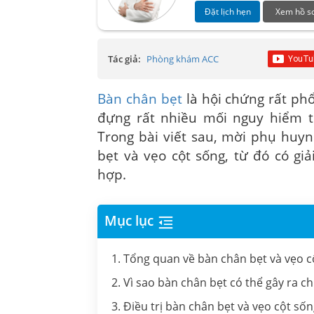
Đặt lịch hẹn
Xem hồ s
Tác giả:
Phòng khám ACC
Bàn chân bẹt
là hội chứng rất ph
đựng rất nhiều mối nguy hiểm t
Trong bài viết sau, mời phụ huy
bẹt và vẹo cột sống, từ đó có g
hợp.
Mục lục
1. Tổng quan về bàn chân bẹt và vẹo c
2. Vì sao bàn chân bẹt có thể gây ra 
3. Điều trị bàn chân bẹt và vẹo cột số