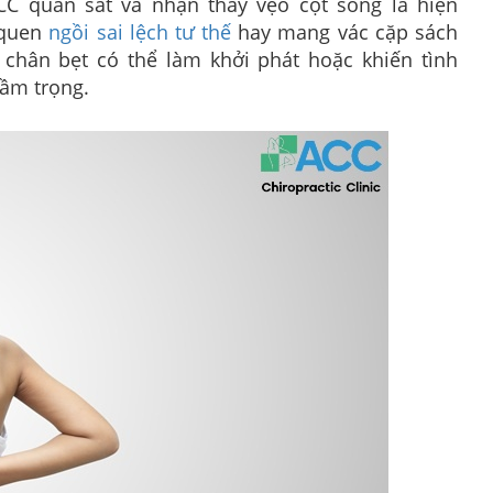
C quan sát và nhận thấy vẹo cột sống là hiện
 quen
ngồi sai lệch tư thế
hay mang vác cặp sách
chân bẹt có thể làm khởi phát hoặc khiến tình
trầm trọng.