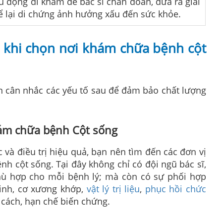
ủ động đi khám để bác sĩ chẩn đoán, đưa ra giải
ể lại di chứng ảnh hưởng xấu đến sức khỏe.
m khi chọn nơi khám chữa bệnh cột
n cân nhắc các yếu tố sau để đảm bảo chất lượng
ám chữa bệnh Cột sống
à điều trị hiệu quả, bạn nên tìm đến các đơn vị
h cột sống. Tại đây không chỉ có đội ngũ bác sĩ,
 phù hợp cho mỗi bệnh lý; mà còn có sự phối hợp
inh, cơ xương khớp,
vật lý trị liệu
,
phục hồi chức
cách, hạn chế biến chứng.