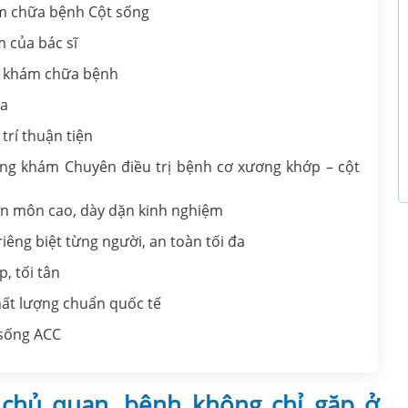
m chữa bệnh Cột sống
 của bác sĩ
rợ khám chữa bệnh
óa
trí thuận tiện
ng khám Chuyên điều trị bệnh cơ xương khớp – cột
yên môn cao, dày dặn kinh nghiệm
 riêng biệt từng người, an toàn tối đa
p, tối tân
ất lượng chuẩn quốc tế
 sống ACC
 chủ quan, bệnh không chỉ gặp ở