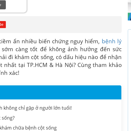
ơ
tiềm ẩn nhiều biến chứng nguy hiểm,
bệnh lý
g sớm càng tốt để không ảnh hưởng đến sức
hải đi khám cột sống, có dấu hiệu nào để nhận
ốt nhất tại TP.HCM & Hà Nội? Cùng tham khảo
ính xác!
 không chỉ gặp ở người lớn tuổi!
t sống?
i khám chữa bệnh cột sống