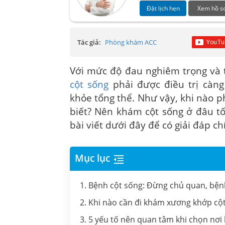
Đặt lịch hẹn
Xem hồ s
Tác giả:
Phòng khám ACC
Với mức độ đau nghiêm trọng và 
cột sống
phải được điều trị càn
khỏe tổng thể. Như vậy, khi nào p
biết? Nên khám cột sống ở đâu t
bài viết dưới đây để có giải đáp ch
Mục lục
1. Bệnh cột sống: Đừng chủ quan, bệnh
2. Khi nào cần đi khám xương khớp cộ
3. 5 yếu tố nên quan tâm khi chọn nơ