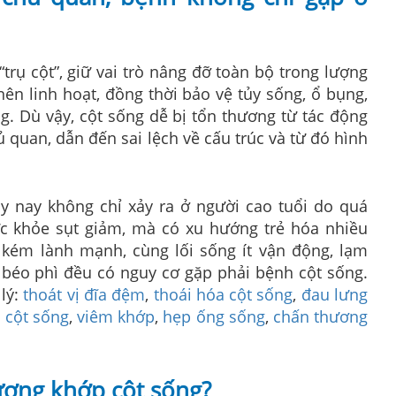
trụ cột”, giữ vai trò nâng đỡ toàn bộ trong lượng
nên linh hoạt, đồng thời bảo vệ tủy sống, ổ bụng,
g. Dù vậy, cột sống dễ bị tổn thương từ tác động
quan, dẫn đến sai lệch về cấu trúc và từ đó hình
y nay không chỉ xảy ra ở người cao tuổi do quá
ức khỏe sụt giảm, mà có xu hướng trẻ hóa nhiều
 kém lành mạnh, cùng lối sống ít vận động, lạm
– béo phì đều có nguy cơ gặp phải bệnh cột sống.
 lý:
thoát vị đĩa đệm
,
thoái hóa cột sống
,
đau lưng
 cột sống
,
viêm khớp
,
hẹp ống sống
,
chấn thương
ương khớp cột sống?