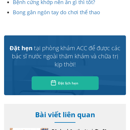
Bệnh cứng khớp nên ăn gì thì tốt?
Bong gân ngón tay do chơi thể thao
Đặt hẹn
tại phòng khám ACC để được các
bác sĩ nước ngoài thăm khám và chữa trị
kịp thời!
Đặt lịch hẹn
Bài viết liên quan