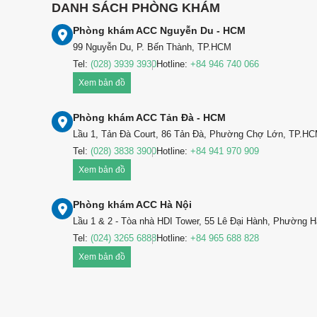
DANH SÁCH PHÒNG KHÁM
Phòng khám ACC Nguyễn Du - HCM
99 Nguyễn Du, P. Bến Thành, TP.HCM
Tel:
(028) 3939 3930
Hotline:
+84 946 740 066
Xem bản đồ
Phòng khám ACC Tản Đà - HCM
Lầu 1, Tản Đà Court, 86 Tản Đà, Phường Chợ Lớn, TP.H
Tel:
(028) 3838 3900
Hotline:
+84 941 970 909
Xem bản đồ
Phòng khám ACC Hà Nội
Lầu 1 & 2 - Tòa nhà HDI Tower, 55 Lê Đại Hành, Phường H
Tel:
(024) 3265 6888
Hotline:
+84 965 688 828
Xem bản đồ