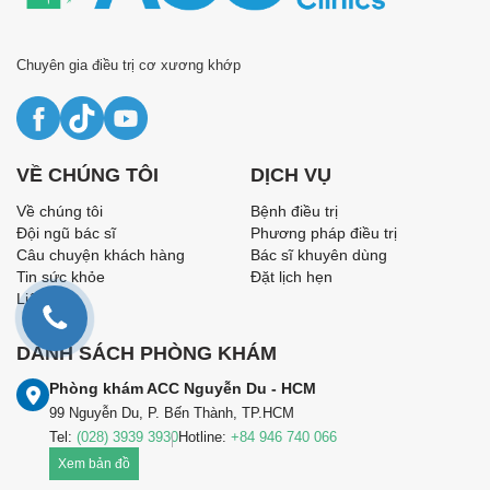
Chuyên gia điều trị cơ xương khớp
VỀ CHÚNG TÔI
DỊCH VỤ
Về chúng tôi
Bệnh điều trị
Đội ngũ bác sĩ
Phương pháp điều trị
Câu chuyện khách hàng
Bác sĩ khuyên dùng
Tin sức khỏe
Đặt lịch hẹn
Liên hệ
DANH SÁCH PHÒNG KHÁM
Phòng khám ACC Nguyễn Du - HCM
99 Nguyễn Du, P. Bến Thành, TP.HCM
Tel:
(028) 3939 3930
Hotline:
+84 946 740 066
Xem bản đồ