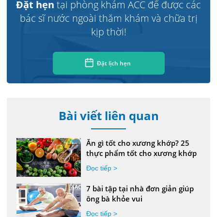
Đặt hẹn
tại phòng khám ACC để được các
bác sĩ nước ngoài thăm khám và chữa trị
kịp thời!
Đặt lịch hẹn
Bài viết liên quan
Ăn gì tốt cho xương khớp? 25
thực phẩm tốt cho xương khớp
Đọc tiếp >
7 bài tập tại nhà đơn giản giúp
ông bà khỏe vui
Đọc tiếp >