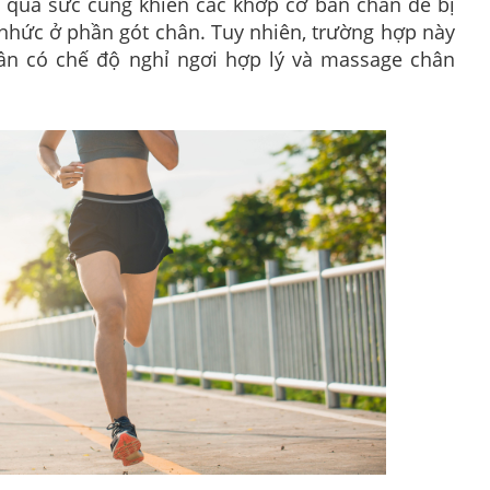
ạy quá sức cũng khiến các khớp cơ bàn chân dễ bị
nhức ở phần gót chân. Tuy nhiên, trường hợp này
ần có chế độ nghỉ ngơi hợp lý và massage chân