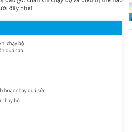
 bị đau gót chân khi chạy bộ và điều trị thế nào
ưới đây nhé!
khi chạy bộ
ân quá cao
ách hoặc chạy quá sức
i chạy bộ