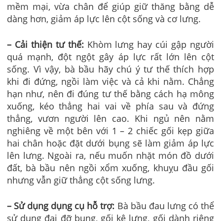
mềm mại, vừa chân để giúp giữ thăng bằng dễ
dàng hơn, giảm áp lực lên cột sống và cơ lưng.
– Cải thiện tư thế:
Khòm lưng hay cúi gập người
quá mạnh, đột ngột gây áp lực rất lớn lên cột
sống. Vì vậy,
bà bầu
hãy chú ý tư thế thích hợp
khi đi đứng, ngồi làm việc và cả khi nằm. Chẳng
hạn như, nên đi đúng tư thế bằng cách hạ mông
xuống, kéo thẳng hai vai về phía sau và đứng
thẳng, vươn người lên cao. Khi ngủ nên nằm
nghiêng về một bên với 1 – 2 chiếc gối kẹp giữa
hai chân hoặc đặt dưới bụng sẽ làm giảm áp lực
lên lưng. Ngoài ra, nếu muốn nhặt món đồ dưới
đất, bà bầu nên ngồi xổm xuống, khuỵu đầu gối
nhưng vẫn giữ thẳng cột sống lưng.
– Sử dụng dụng cụ hỗ trợ:
Bà bầu đau lưng có thể
sử dụng đai đỡ bụng, gối kê lưng, gối dành riêng