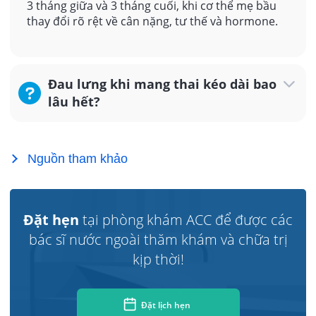
3 tháng giữa và 3 tháng cuối, khi cơ thể mẹ bầu
thay đổi rõ rệt về cân nặng, tư thế và hormone.
Đau lưng khi mang thai kéo dài bao
lâu hết?
Nguồn tham khảo
Đặt hẹn
tại phòng khám ACC để được các
bác sĩ nước ngoài thăm khám và chữa trị
kịp thời!
Đặt lịch hẹn