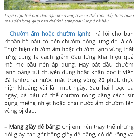
Luyện tập thể dục đều đặn khi mang thai có thể thúc đẩy tuần hoàn
máu đến lưng, giúp hạn chế tình trạng đau lưng ở bà bầu.
–
Chườm ấm hoặc chườm lạnh
:
Trả lời cho băn
khoăn bà bầu có nên chườm nóng lưng đó là có.
Thực hiện chườm ấm hoặc chườm lạnh vùng thắt
lưng cũng là cách giảm đau lưng khá hiệu quả
mà mẹ bầu nên áp dụng. Hãy bắt đầu chườm
lạnh bằng túi chuyên dụng hoặc khăn bọc ít viên
đá lạnh/chai nước mát trong vòng 20 phút, thực
hiện khoảng vài lần một ngày. Sau hai hoặc ba
ngày,
bà bầu có thể chườm nóng bằng cách
sử
dụng miếng nhiệt hoặc chai nước ấm chườm lên
vùng bị đau.
– Mang giày đế bằng:
Chị em nên thay thế những
đôi giày cao gót bằng giày đế bằng, có độ rộng và