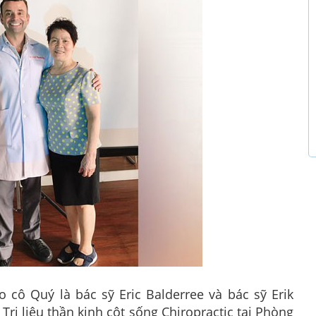
o cô Quý là bác sỹ Eric Balderree và bác sỹ Erik
rị liệu thần kinh cột sống Chiropractic tại Phòng