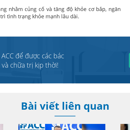
năng nhằm củng cố và tăng độ khỏe cơ bắp, ngăn
 trì tình trạng khỏe mạnh lâu dài.
 ACC để được các bác
à chữa trị kịp thời!
Bài viết liên quan