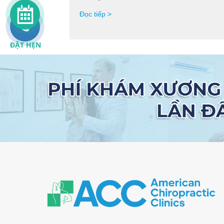
Đọc tiếp >
ĐẶT HẸN