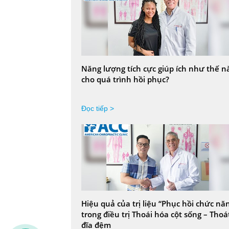
Năng lượng tích cực giúp ích như thế n
cho quá trình hồi phục?
Đọc tiếp >
Hiệu quả của trị liệu “Phục hồi chức nă
trong điều trị Thoái hóa cột sống – Thoát
đĩa đệm