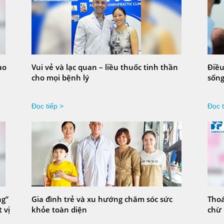
ào
Vui vẻ và lạc quan – liều thuốc tinh thần
Điều
cho mọi bệnh lý
sống
Đọc tiếp >
Đọc t
ng”
Gia đình trẻ và xu hướng chăm sóc sức
Thoá
 vị
khỏe toàn diện
chừ