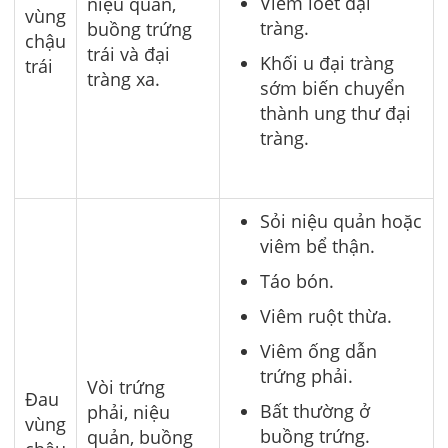
Viêm loét đại
niệu quản,
vùng
tràng.
buồng trứng
chậu
trái và đại
Khối u đại tràng
trái
tràng xa.
sớm biến chuyển
thành ung thư đại
tràng.
Sỏi niệu quản hoặc
viêm bể thận.
Táo bón.
Viêm ruột thừa.
Viêm ống dẫn
trứng phải.
Vòi trứng
Đau
Bất thường ở
phải, niệu
vùng
buồng trứng.
quản, buồng