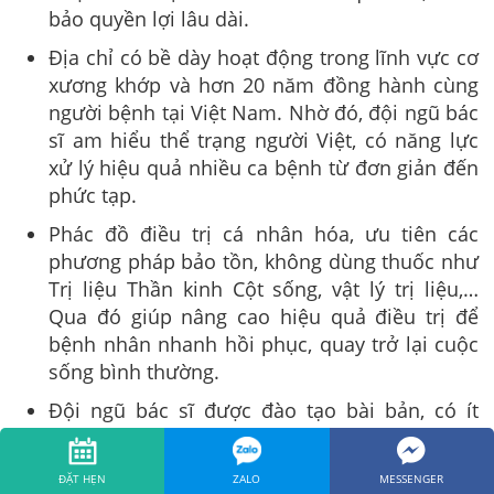
bảo quyền lợi lâu dài.
Địa chỉ có bề dày hoạt động trong lĩnh vực cơ
xương khớp và hơn 20 năm đồng hành cùng
người bệnh tại Việt Nam. Nhờ đó, đội ngũ bác
sĩ am hiểu thể trạng người Việt, có năng lực
xử lý hiệu quả nhiều ca bệnh từ đơn giản đến
phức tạp.
Phác đồ điều trị cá nhân hóa, ưu tiên các
phương pháp bảo tồn, không dùng thuốc như
Trị liệu Thần kinh Cột sống, vật lý trị liệu,…
Qua đó giúp nâng cao hiệu quả điều trị để
bệnh nhân nhanh hồi phục, quay trở lại cuộc
sống bình thường.
Đội ngũ bác sĩ được đào tạo bài bản, có ít
nhất 10 năm kinh nghiệm điều trị các vấn đề
về cơ xương khớp. Nhờ vậy, các bác sĩ có thể
ĐẶT HẸN
ZALO
MESSENGER
đưa ra chẩn đoán chuẩn xác, xây dựng phác