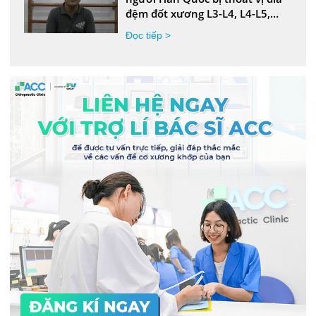
đệm đốt xương L3-L4, L4-L5,
trật khớp xương cùng và thắt
Đọc tiếp >
lưng