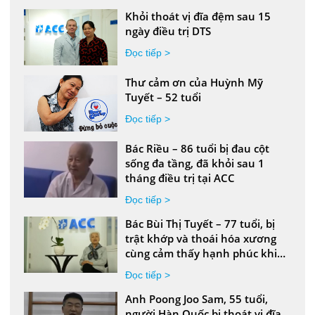
Khỏi thoát vị đĩa đệm sau 15
ngày điều trị DTS
Đọc tiếp >
Thư cảm ơn của Huỳnh Mỹ
Tuyết – 52 tuổi
Đọc tiếp >
Bác Riều – 86 tuổi bị đau cột
sống đa tầng, đã khỏi sau 1
tháng điều trị tại ACC
Đọc tiếp >
Bác Bùi Thị Tuyết – 77 tuổi, bị
trật khớp và thoái hóa xương
cùng cảm thấy hạnh phúc khi
đã được điều trị khỏi tại ACC.
Đọc tiếp >
Anh Poong Joo Sam, 55 tuổi,
người Hàn Quốc bị thoát vị đĩa