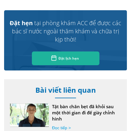
Đặt hẹn
tại phòng khám ACC để được các
bác sĩ nước ngoài thăm khám và chữa trị
kịp thời!
Đặt lịch hẹn
Bài viết liên quan
Tật bàn chân bẹt đã khỏi sau
một thời gian đi đế giày chỉnh
hình
Đọc tiếp >