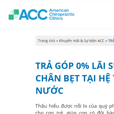
Trang chủ
»
Khuyến mãi & Sự kiện ACC
»
TR
TRẢ GÓP 0% LÃI S
CHÂN BẸT TẠI HỆ
NƯỚC
Thấu hiểu được nỗi lo của quý ph
cho con trẻ, giúp con có đôi b