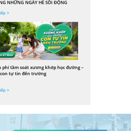
NG NHỮNG NGÀY HÈ SÔI ĐỘNG
iếp >
 phí tầm soát xương khớp học đường –
con tự tin đến trường
iếp >