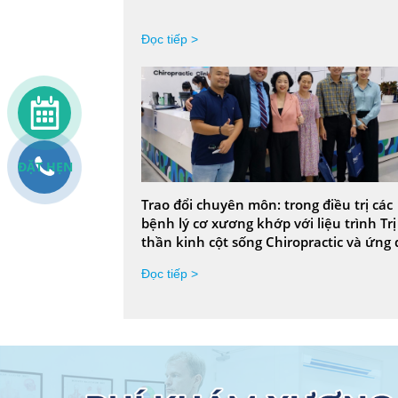
Đọc tiếp >
ĐẶT HẸN
Trao đổi chuyên môn: trong điều trị các
bệnh lý cơ xương khớp với liệu trình Trị
thần kinh cột sống Chiropractic và ứng
đế chỉnh hình bàn chân được cá nh
Đọc tiếp >