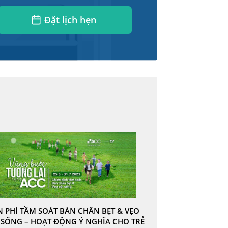
Đặt lịch hẹn
N PHÍ TẦM SOÁT BÀN CHÂN BẸT & VẸO
 SỐNG – HOẠT ĐỘNG Ý NGHĨA CHO TRẺ