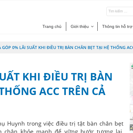
Trang chủ
Giới thiệu
Thông tin hỗ trợ
Ả GÓP 0% LÃI SUẤT KHI ĐIỀU TRỊ BÀN CHÂN BẸT TẠI HỆ THỐNG A
UẤT KHI ĐIỀU TRỊ BÀN
 THỐNG ACC TRÊN CẢ
ụ Huynh trong việc điều trị tật bàn chân bẹt
àn chân khỏe mạnh để vững bước tương lai,