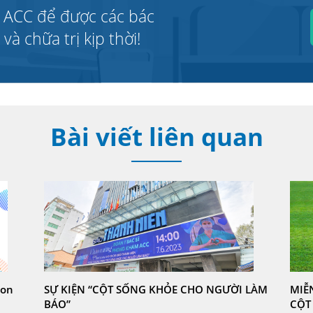
 ACC để được các bác
à chữa trị kịp thời!
Bài viết liên quan
con
SỰ KIỆN “CỘT SỐNG KHỎE CHO NGƯỜI LÀM
MIỄ
BÁO”
CỘT