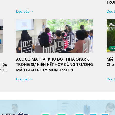
TRO
Đọc tiếp >
Đọc t
ACC CÓ MẶT TẠI KHU ĐÔ THỊ ECOPARK
Miễn
 liệu
TRONG SỰ KIỆN KẾT HỢP CÙNG TRƯỜNG
Cho 
 dụng
MẪU GIÁO ROXY MONTESSORI
ân hóa
Đọc tiếp >
Đọc t