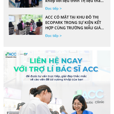
khớp với liệu trình Trị liệu thần
kinh cột sống Chiropractic và
Đọc tiếp >
ứng dụng đế chỉnh hình bàn
chân được cá nhân hóa
ACC CÓ MẶT TẠI KHU ĐÔ THỊ
ECOPARK TRONG SỰ KIỆN KẾT
HỢP CÙNG TRƯỜNG MẪU GIÁO
ROXY MONTESSORI
Đọc tiếp >