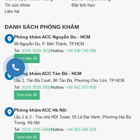
Tin sức khỏe
Đặt lịch hẹn
Liên hệ
DANH SÁCH PHÒNG KHÁM
Phòng khám ACC Nguyễn Du - HCM
99 Nguyễn Du, P. Bến Thành, TP.HCM
Tel:
(028) 3939 3930
Hotline:
+84 946 740 066
Xem bản đồ
Phòng khám ACC Tản Đà - HCM
Lầu 1, Tản Đà Court, 86 Tản Đà, Phường Chợ Lớn, TP.HCM
Tel:
(028) 3838 3900
Hotline:
+84 941 970 909
Xem bản đồ
Phòng khám ACC Hà Nội
Lầu 1 & 2 - Tòa nhà HDI Tower, 55 Lê Đại Hành, Phường Hai Bà
Trưng, Hà Nội
Tel:
(024) 3265 6888
Hotline:
+84 965 688 828
Xem bản đồ