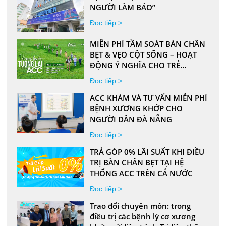
NGƯỜI LÀM BÁO”
Đọc tiếp >
MIỄN PHÍ TẦM SOÁT BÀN CHÂN
BẸT & VẸO CỘT SỐNG – HOẠT
ĐỘNG Ý NGHĨA CHO TRẺ
TRONG NHỮNG NGÀY HÈ SÔI
Đọc tiếp >
ĐỘNG
ACC KHÁM VÀ TƯ VẤN MIỄN PHÍ
BỆNH XƯƠNG KHỚP CHO
NGƯỜI DÂN ĐÀ NẴNG
Đọc tiếp >
TRẢ GÓP 0% LÃI SUẤT KHI ĐIỀU
TRỊ BÀN CHÂN BẸT TẠI HỆ
THỐNG ACC TRÊN CẢ NƯỚC
Đọc tiếp >
Trao đổi chuyên môn: trong
điều trị các bệnh lý cơ xương