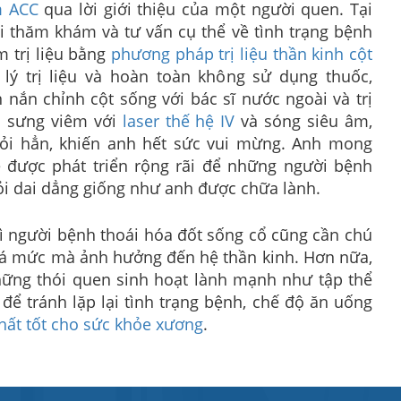
m ACC
qua lời giới thiệu của một người quen. Tại
i thăm khám và tư vấn cụ thể về tình trạng bệnh
m trị liệu bằng
phương pháp trị liệu thần kinh cột
 lý trị liệu và hoàn toàn không sử dụng thuốc,
 nắn chỉnh cột sống với bác sĩ nước ngoài và trị
êu sưng viêm với
laser thế hệ IV
và sóng siêu âm,
ỏi hẳn, khiến anh hết sức vui mừng. Anh mong
 được phát triển rộng rãi để những người bệnh
i dai dẳng giống như anh được chữa lành.
 thì người bệnh thoái hóa đốt sống cổ cũng cần chú
quá mức mà ảnh hưởng đến hệ thần kinh. Hơn nữa,
hững thói quen sinh hoạt lành mạnh như tập thể
để tránh lặp lại tình trạng bệnh, chế độ ăn uống
hất tốt cho sức khỏe xương
.