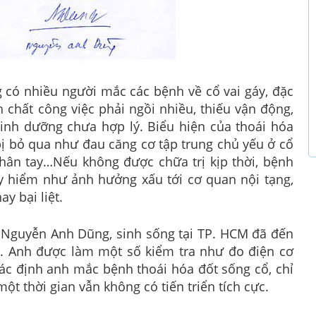
g có nhiều người mắc các bệnh về cổ vai gáy, đặc
 chất công việc phải ngồi nhiều, thiếu vận động,
inh dưỡng chưa hợp lý. Biểu hiện của thoái hóa
bị bỏ qua như đau căng cơ tập trung chủ yếu ở cổ
 chân tay…Nếu không được chữa trị kịp thời, bệnh
y hiểm như ảnh hưởng xấu tới cơ quan nội tạng,
y bại liệt.
h Nguyễn Anh Dũng, sinh sống tại TP. HCM đã đến
n. Anh được làm một số kiểm tra như đo điện cơ
xác định anh mắc bệnh thoái hóa đốt sống cổ, chỉ
ột thời gian vẫn không có tiến triển tích cực.