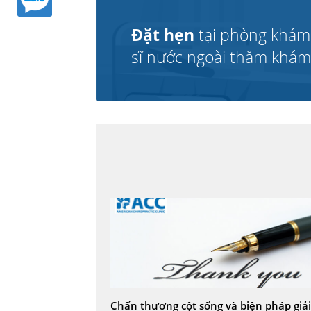
Đặt hẹn
tại phòng khám
sĩ nước ngoài thăm khám v
Chấn thương cột sống và biện pháp giải