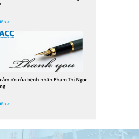
y
iếp >
 cảm ơn của bệnh nhân Phạm Thị Ngọc
ng
iếp >