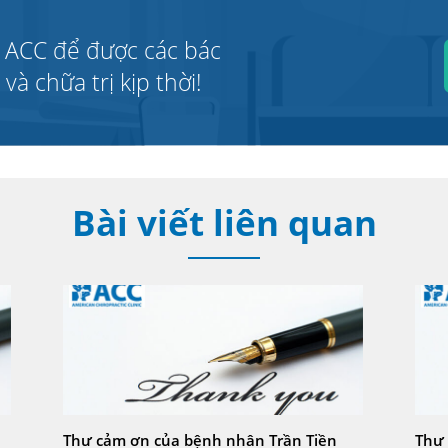
 ACC để được các bác
à chữa trị kịp thời!
Bài viết liên quan
Thư cảm ơn của bệnh nhân Trần Tiền
Thư 