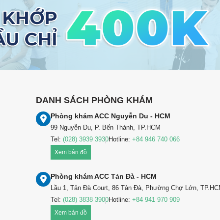
DANH SÁCH PHÒNG KHÁM
Phòng khám ACC Nguyễn Du - HCM
99 Nguyễn Du, P. Bến Thành, TP.HCM
Tel:
(028) 3939 3930
Hotline:
+84 946 740 066
Xem bản đồ
Phòng khám ACC Tản Đà - HCM
Lầu 1, Tản Đà Court, 86 Tản Đà, Phường Chợ Lớn, TP.H
Tel:
(028) 3838 3900
Hotline:
+84 941 970 909
Xem bản đồ