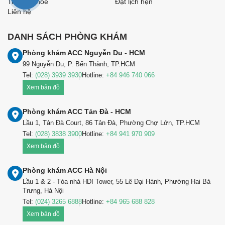
Tin sức khỏe
Đặt lịch hẹn
Liên hệ
DANH SÁCH PHÒNG KHÁM
Phòng khám ACC Nguyễn Du - HCM
99 Nguyễn Du, P. Bến Thành, TP.HCM
Tel:
(028) 3939 3930
Hotline:
+84 946 740 066
Xem bản đồ
Phòng khám ACC Tản Đà - HCM
Lầu 1, Tản Đà Court, 86 Tản Đà, Phường Chợ Lớn, TP.HCM
Tel:
(028) 3838 3900
Hotline:
+84 941 970 909
Xem bản đồ
Phòng khám ACC Hà Nội
Lầu 1 & 2 - Tòa nhà HDI Tower, 55 Lê Đại Hành, Phường Hai Bà
Trưng, Hà Nội
Tel:
(024) 3265 6888
Hotline:
+84 965 688 828
Xem bản đồ