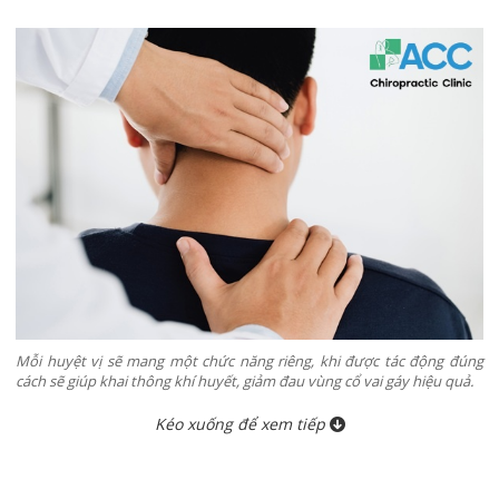
Mỗi huyệt vị sẽ mang một chức năng riêng, khi được tác động đúng
cách sẽ giúp khai thông khí huyết, giảm đau vùng cổ vai gáy hiệu quả.
Kéo xuống để xem tiếp