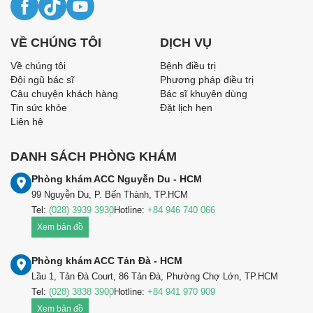
VỀ CHÚNG TÔI
DỊCH VỤ
Về chúng tôi
Bệnh điều trị
Đội ngũ bác sĩ
Phương pháp điều trị
Câu chuyện khách hàng
Bác sĩ khuyên dùng
Tin sức khỏe
Đặt lịch hẹn
Liên hệ
DANH SÁCH PHÒNG KHÁM
Phòng khám ACC Nguyễn Du - HCM
99 Nguyễn Du, P. Bến Thành, TP.HCM
Tel:
(028) 3939 3930
Hotline:
+84 946 740 066
Xem bản đồ
Phòng khám ACC Tản Đà - HCM
Lầu 1, Tản Đà Court, 86 Tản Đà, Phường Chợ Lớn, TP.HCM
Tel:
(028) 3838 3900
Hotline:
+84 941 970 909
Xem bản đồ