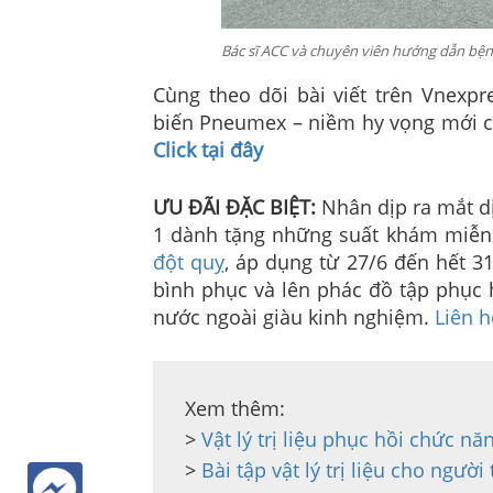
Bác sĩ ACC và chuyên viên hướng dẫn bệ
Cùng theo dõi bài viết trên Vnexpr
biến Pneumex – niềm hy vọng mới cho
Click tại đây
ƯU ĐÃI ĐẶC BIỆT:
Nhân dịp ra mắt d
1 dành tặng những suất khám miễn
đột quỵ
, áp dụng từ 27/6 đến hết 
bình phục và lên phác đồ tập phục
nước ngoài giàu kinh nghiệm.
Liên h
Xem thêm:

> 
Vật lý trị liệu phục hồi chức n
> 
Bài tập vật lý trị liệu cho người 