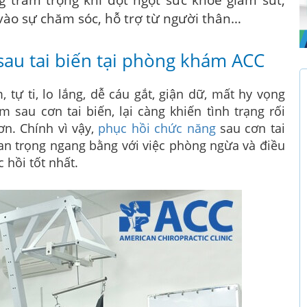
 trầm trọng khi đột ngột sức khỏe giảm sút,
vào sự chăm sóc, hỗ trợ từ người thân…
au tai biến tại phòng khám ACC
tự ti, lo lắng, dễ cáu gắt, giận dữ, mất hy vọng
m sau cơn tai biến, lại càng khiến tình trạng rối
ơn. Chính vì vậy,
phục hồi chức năng
sau cơn tai
n trọng ngang bằng với việc phòng ngừa và điều
 hồi tốt nhất.