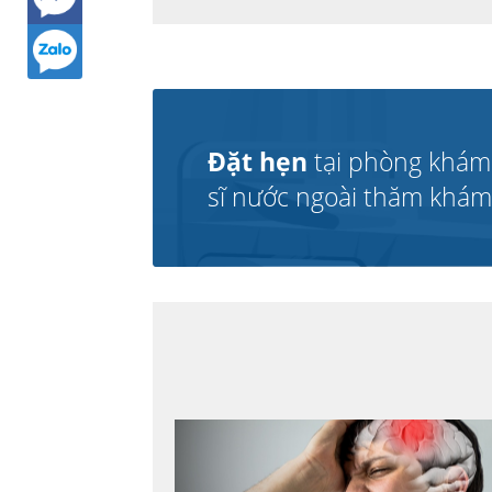
Đặt hẹn
tại phòng khám
sĩ nước ngoài thăm khám v