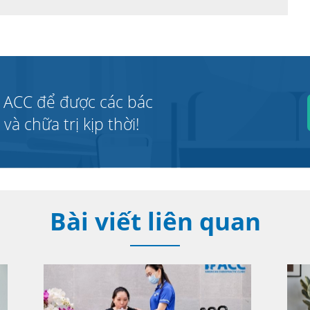
 ACC để được các bác
à chữa trị kịp thời!
Bài viết liên quan