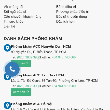
Về chúng tôi
Bệnh điều trị
Đội ngũ bác sĩ
Phương pháp điều trị
Câu chuyện khách hàng
Bác sĩ khuyên dùng
Tin sức khỏe
Đặt lịch hẹn
Liên hệ
DANH SÁCH PHÒNG KHÁM
Phòng khám ACC Nguyễn Du - HCM
99 Nguyễn Du, P. Bến Thành, TP.HCM
Tel:
(028) 3939 3930
Hotline:
+84 946 740 066
Xem bản đồ
Phòng khám ACC Tản Đà - HCM
Lầu 1, Tản Đà Court, 86 Tản Đà, Phường Chợ Lớn, TP.HCM
Tel:
(028) 3838 3900
Hotline:
+84 941 970 909
Xem bản đồ
Phòng khám ACC Hà Nội
Lầu 1 & 2 - Tòa nhà HDI Tower, 55 Lê Đại Hành, Phường Hai Bà