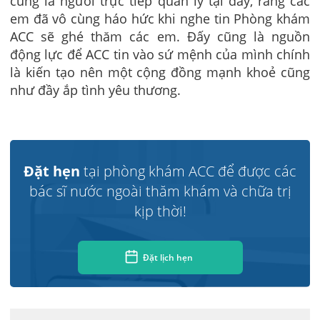
cũng là ngưởi trực tiếp quản lý tại đây, rằng các
em đã vô cùng háo hức khi nghe tin Phòng khám
ACC sẽ ghé thăm các em. Đấy cũng là nguồn
động lực để ACC tin vào sứ mệnh của mình chính
là kiến tạo nên một cộng đồng mạnh khoẻ cũng
như đầy ắp tình yêu thương.
Đặt hẹn
tại phòng khám ACC để được các
bác sĩ nước ngoài thăm khám và chữa trị
kịp thời!
Đặt lịch hẹn