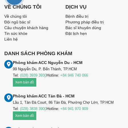
VỀ CHÚNG TÔI
DỊCH VỤ
Về chúng tôi
Bệnh điều trị
Đội ngũ bác sĩ
Phương pháp điều trị
Câu chuyện khách hàng
Bác sĩ khuyên dùng
Tin sức khỏe
Đặt lịch hẹn
Liên hệ
DANH SÁCH PHÒNG KHÁM
Phòng khám ACC Nguyễn Du - HCM
99 Nguyễn Du, P. Bến Thành, TP.HCM
Tel:
(028) 3939 3930
Hotline:
+84 946 740 066
Xem bản đồ
Phòng khám ACC Tản Đà - HCM
Lầu 1, Tản Đà Court, 86 Tản Đà, Phường Chợ Lớn, TP.HCM
Tel:
(028) 3838 3900
Hotline:
+84 941 970 909
Xem bản đồ