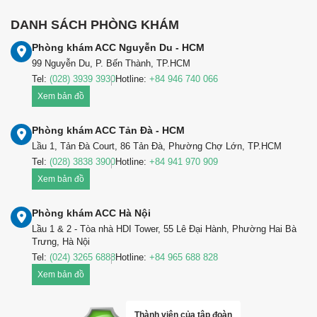
DANH SÁCH PHÒNG KHÁM
Phòng khám ACC Nguyễn Du - HCM
99 Nguyễn Du, P. Bến Thành, TP.HCM
Tel:
(028) 3939 3930
Hotline:
+84 946 740 066
Xem bản đồ
Phòng khám ACC Tản Đà - HCM
Lầu 1, Tản Đà Court, 86 Tản Đà, Phường Chợ Lớn, TP.HCM
Tel:
(028) 3838 3900
Hotline:
+84 941 970 909
Xem bản đồ
Phòng khám ACC Hà Nội
Lầu 1 & 2 - Tòa nhà HDI Tower, 55 Lê Đại Hành, Phường Hai Bà
Trưng, Hà Nội
Tel:
(024) 3265 6888
Hotline:
+84 965 688 828
Xem bản đồ
Thành viên của tập đoàn