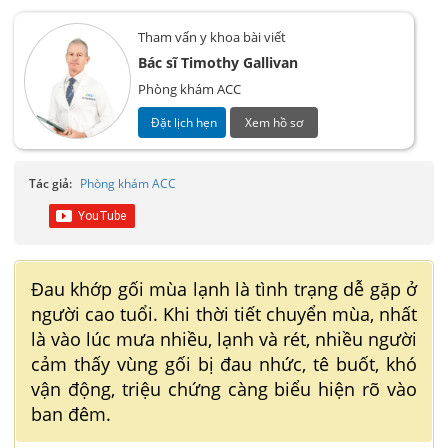
Tham vấn y khoa bài viết
Bác sĩ Timothy Gallivan
Phòng khám ACC
Đặt lịch hẹn
Xem hồ sơ
Tác giả:
Phòng khám ACC
Đau khớp gối mùa lạnh là tình trạng dễ gặp ở
người cao tuổi. Khi thời tiết chuyển mùa, nhất
là vào lúc mưa nhiều, lạnh và rét, nhiều người
cảm thấy vùng gối bị đau nhức, tê buốt, khó
vận động, triệu chứng càng biểu hiện rõ vào
ban đêm.