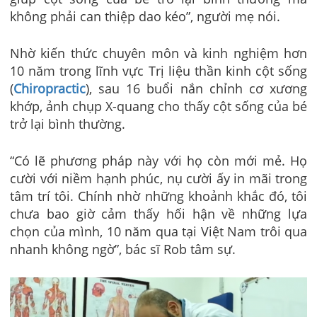
không phải can thiệp dao kéo”, người mẹ nói.
Nhờ kiến thức chuyên môn và kinh nghiệm hơn
10 năm trong lĩnh vực Trị liệu thần kinh cột sống
(
Chiropractic
), sau 16 buổi nắn chỉnh cơ xương
khớp, ảnh chụp X-quang cho thấy cột sống của bé
trở lại bình thường.
“Có lẽ phương pháp này với họ còn mới mẻ. Họ
cười với niềm hạnh phúc, nụ cười ấy in mãi trong
tâm trí tôi. Chính nhờ những khoảnh khắc đó, tôi
chưa bao giờ cảm thấy hối hận về những lựa
chọn của mình, 10 năm qua tại Việt Nam trôi qua
nhanh không ngờ”, bác sĩ Rob tâm sự.