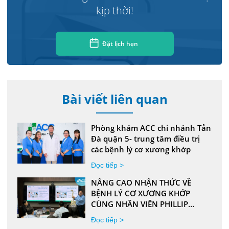
kịp thời!
Đặt lịch hẹn
Bài viết liên quan
Phòng khám ACC chi nhánh Tản
Đà quận 5- trung tâm điều trị
các bệnh lý cơ xương khớp
Đọc tiếp >
NÂNG CAO NHẬN THỨC VỀ
BỆNH LÝ CƠ XƯƠNG KHỚP
CÙNG NHÂN VIÊN PHILLIP
MORRIS INTERNATIONAL
Đọc tiếp >
VIETNAM