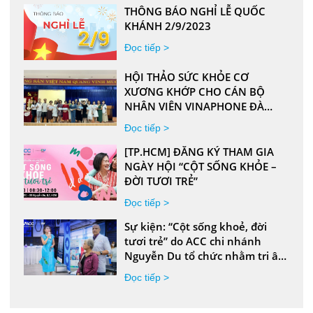
THÔNG BÁO NGHỈ LỄ QUỐC
KHÁNH 2/9/2023
Đọc tiếp >
HỘI THẢO SỨC KHỎE CƠ
XƯƠNG KHỚP CHO CÁN BỘ
NHÂN VIÊN VINAPHONE ĐÀ
NẴNG
Đọc tiếp >
[TP.HCM] ĐĂNG KÝ THAM GIA
NGÀY HỘI “CỘT SỐNG KHỎE –
ĐỜI TƯƠI TRẺ”
Đọc tiếp >
Sự kiện: “Cột sống khoẻ, đời
tươi trẻ” do ACC chi nhánh
Nguyễn Du tổ chức nhằm tri ân
Phái nữ nhân dịp tháng Phụ nữ
Đọc tiếp >
Việt Nam