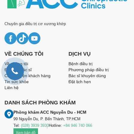
Chuyên gia điều trị cơ xương khớp
VỀ CHÚNG TÔI
DỊCH VỤ
Về chúng tôi
Bệnh điều trị
Đội ngũ bác sĩ
Phương pháp điều trị
Câu chuyện khách hàng
Bác sĩ khuyên dùng
Tin sức khỏe
Đặt lịch hẹn
Liên hệ
DANH SÁCH PHÒNG KHÁM
Phòng khám ACC Nguyễn Du - HCM
99 Nguyễn Du, P. Bến Thành, TP.HCM
Tel:
(028) 3939 3930
Hotline:
+84 946 740 066
Xem bản đồ