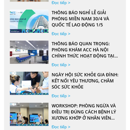
Đọc tiếp >
THÔNG BÁO NGHỈ LỄ GIẢI
PHÓNG MIỀN NAM 30/4 VÀ
QUỐC TẾ LAO ĐỘNG 1/5
Đọc tiếp >
THÔNG BÁO QUAN TRỌNG:
PHÒNG KHÁM ACC HÀ NỘI
CHÍNH THỨC HOẠT ĐỘNG TẠI
ĐỊA CHỈ MỚI
Đọc tiếp >
NGÀY HỘI SỨC KHỎE GIA ĐÌNH:
KẾT NỐI YÊU THƯƠNG, CHĂM
SÓC SỨC KHỎE
Đọc tiếp >
WORKSHOP: PHÒNG NGỪA VÀ
ĐIỀU TRỊ ĐÚNG CÁCH BỆNH LÝ
XƯƠNG KHỚP Ở NHÂN VIÊN
VĂN PHÒNG
Đọc tiếp >