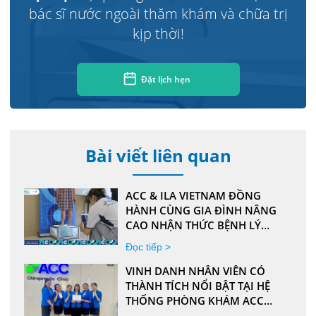
bác sĩ nước ngoài thăm khám và chữa trị
kịp thời!
Đặt lịch hẹn
Bài viết liên quan
ACC & ILA VIETNAM ĐỒNG
HÀNH CÙNG GIA ĐÌNH NÂNG
CAO NHẬN THỨC BỆNH LÝ
XƯƠNG KHỚP HỌC ĐƯỜNG
Đọc tiếp >
VINH DANH NHÂN VIÊN CÓ
THÀNH TÍCH NỔI BẬT TẠI HỆ
THỐNG PHÒNG KHÁM ACC
NĂM 2024