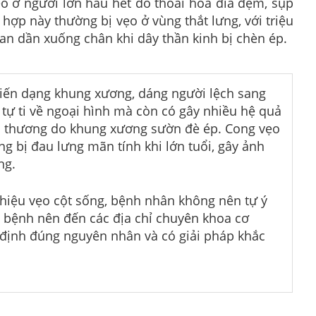
ẹo ở người lớn hầu hết do thoái hóa đĩa đệm, sụp
ợp này thường bị vẹo ở vùng thắt lưng, với triệu
 lan dần xuống chân khi dây thần kinh bị chèn ép.
biến dạng khung xương, dáng người lệch sang
ự ti về ngoại hình mà còn có gây nhiều hệ quả
ổn thương do khung xương sườn đè ép. Cong vẹo
g bị đau lưng mãn tính khi lớn tuổi, gây ảnh
ng.
u hiệu vẹo cột sống, bệnh nhân không nên tự ý
ời bệnh nên đến các địa chỉ chuyên khoa cơ
 định đúng nguyên nhân và có giải pháp khắc