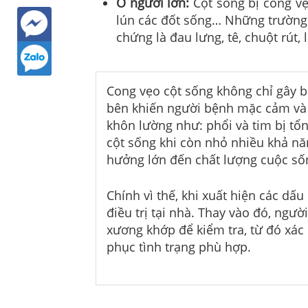
Ở người lớn:
Cột sống bị cong v
lún các đốt sống… Những trường h
chứng là đau lưng, tê, chuột rút,
Cong vẹo cột sống không chỉ gây 
bên khiến người bệnh mặc cảm và t
khôn lường như: phổi và tim bị t
cột sống khi còn nhỏ nhiều khả năn
hưởng lớn đến chất lượng cuộc số
Chính vì thế, khi xuất hiện các dấ
điều trị tại nhà. Thay vào đó, ngư
xương khớp để kiểm tra, từ đó xác
phục tình trạng phù hợp.