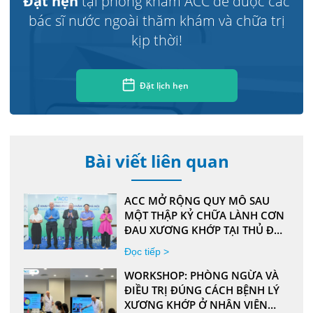
Đặt hẹn
tại phòng khám ACC để được các
bác sĩ nước ngoài thăm khám và chữa trị
kịp thời!
Đặt lịch hẹn
Bài viết liên quan
ACC MỞ RỘNG QUY MÔ SAU
MỘT THẬP KỶ CHỮA LÀNH CƠN
ĐAU XƯƠNG KHỚP TẠI THỦ ĐÔ
HÀ NỘI
Đọc tiếp >
WORKSHOP: PHÒNG NGỪA VÀ
ĐIỀU TRỊ ĐÚNG CÁCH BỆNH LÝ
XƯƠNG KHỚP Ở NHÂN VIÊN