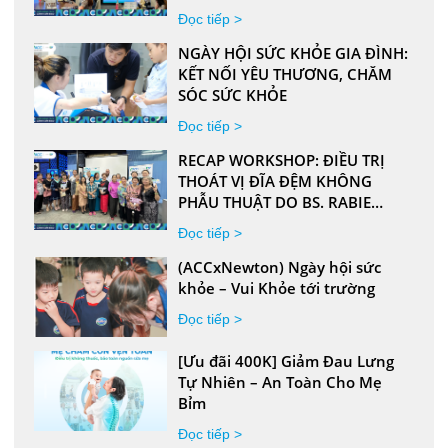
VĂN PHÒNG
Đọc tiếp >
NGÀY HỘI SỨC KHỎE GIA ĐÌNH:
KẾT NỐI YÊU THƯƠNG, CHĂM
SÓC SỨC KHỎE
Đọc tiếp >
RECAP WORKSHOP: ĐIỀU TRỊ
THOÁT VỊ ĐĨA ĐỆM KHÔNG
PHẪU THUẬT DO BS. RABIE
(ROB) SLEIMAN TRÌNH BÀY
Đọc tiếp >
(ACCxNewton) Ngày hội sức
khỏe – Vui Khỏe tới trường
Đọc tiếp >
[Ưu đãi 400K] Giảm Đau Lưng
Tự Nhiên – An Toàn Cho Mẹ
Bỉm
Đọc tiếp >