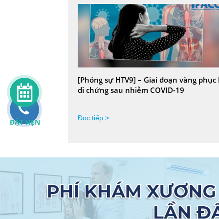
[Phóng sự HTV9] – Giai đoạn vàng phục 
di chứng sau nhiễm COVID-19
Đọc tiếp >
ĐẶT HẸN