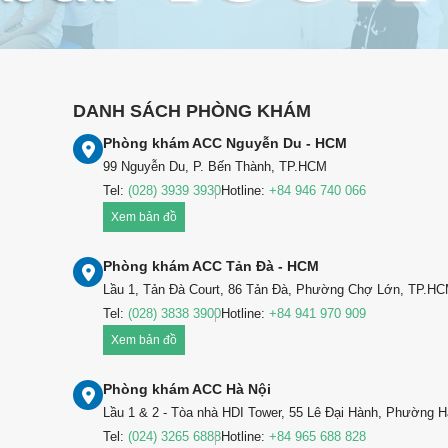
DANH SÁCH PHÒNG KHÁM
Phòng khám ACC Nguyễn Du - HCM
99 Nguyễn Du, P. Bến Thành, TP.HCM
Tel:
(028) 3939 3930
Hotline:
+84 946 740 066
Xem bản đồ
Phòng khám ACC Tản Đà - HCM
Lầu 1, Tản Đà Court, 86 Tản Đà, Phường Chợ Lớn, TP.H
Tel:
(028) 3838 3900
Hotline:
+84 941 970 909
Xem bản đồ
Phòng khám ACC Hà Nội
Lầu 1 & 2 - Tòa nhà HDI Tower, 55 Lê Đại Hành, Phường H
Tel:
(024) 3265 6888
Hotline:
+84 965 688 828