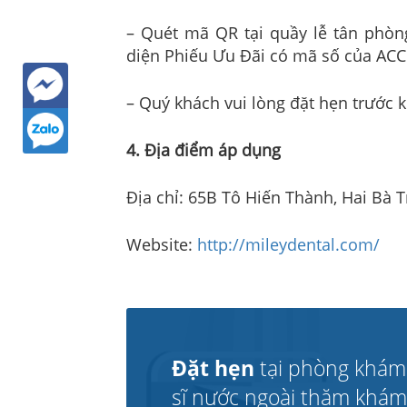
–
Quét mã QR tại quầy lễ tân phòn
diện Phiếu Ưu Đãi có mã số của ACC 
–
Quý khách vui lòng đặt hẹn trước k
4. Địa điểm áp dụng
Địa chỉ: 65B Tô Hiến Thành, Hai Bà 
Website:
http://mileydental.com/
Đặt hẹn
tại phòng khám
sĩ nước ngoài thăm khám v