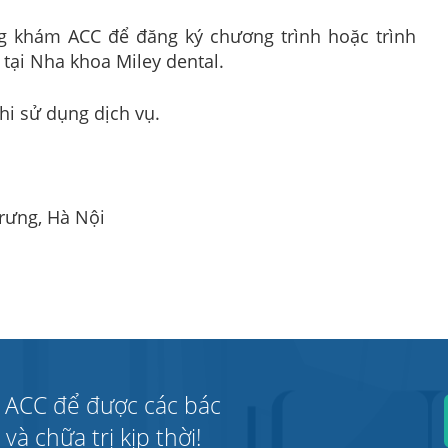
g khám ACC để đăng ký chương trình hoặc trình
tại Nha khoa Miley dental.
hi sử dụng dịch vụ.
Trưng, Hà Nội
 ACC để được các bác
à chữa trị kịp thời!