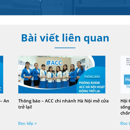
Bài viết liên quan
 – An
Thông báo – ACC chi nhánh Hà Nội mở cửa
Hội 
trở lại!
sống
chốn
Đọc tiếp >
Đọc t