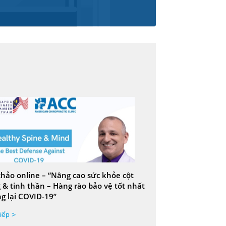
thảo online – “Nâng cao sức khỏe cột
 & tinh thần – Hàng rào bảo vệ tốt nhất
g lại COVID-19”
iếp >