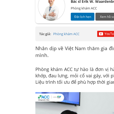
Bác sĩ Erik W. Waardenb
Phòng khám ACC
Đặt lịch hẹn
Xem hồ s
Tác giả:
Phòng khám ACC
Nhân dịp về Việt Nam thăm gia đì
mình.
Phòng khám ACC tự hào là đơn vị hà
khớp, đau lưng, mỏi cổ vai gáy, với
Liệu trình tối ưu để phù hợp thời gi