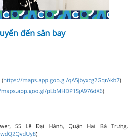
chuyển đến sân bay
:
 (
https://maps.app.goo.gl/qA5jbyxcg2GqrAkb7
)
//maps.app.goo.gl/pLbMHDP1SjA976dX6
)
wer, 55 Lê Đại Hành, Quận Hai Bà Trưng.
FCgwdQ2QvdUy8
)