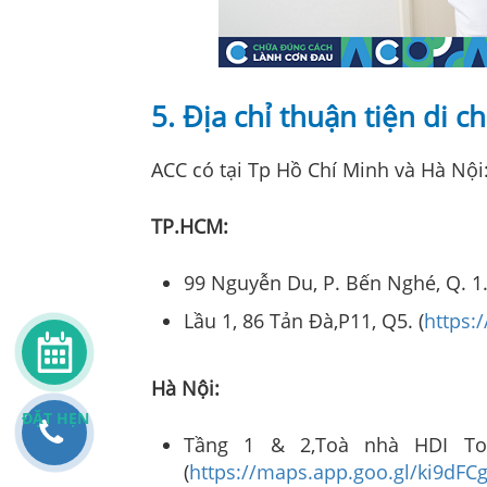
5. Địa chỉ thuận tiện di 
ACC có tại Tp Hồ Chí Minh và Hà Nội
TP.HCM:
99 Nguyễn Du, P. Bến Nghé, Q. 1.
Lầu 1, 86 Tản Đà,P11, Q5. (
https:
Hà Nội:
ĐẶT HẸN
Tầng 1 & 2,Toà nhà HDI To
(
https://maps.app.goo.gl/ki9d