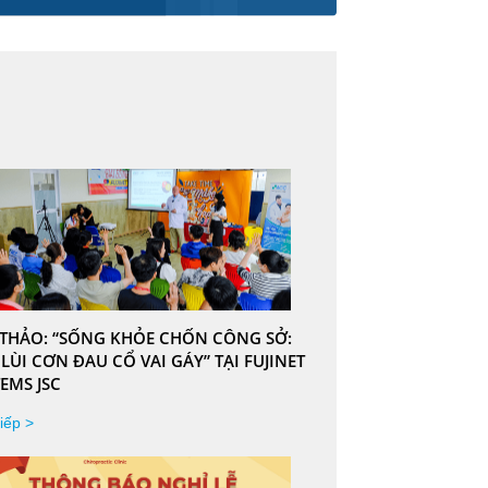
 THẢO: “SỐNG KHỎE CHỐN CÔNG SỞ:
LÙI CƠN ĐAU CỔ VAI GÁY” TẠI FUJINET
EMS JSC
iếp >