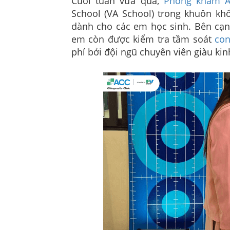
Cuối tuần vừa qua,
Phòng khám 
School (VA School) trong khuôn kh
dành cho các em học sinh. Bên cạnh
em còn được kiểm tra tầm soát
con
phí bởi đội ngũ chuyên viên giàu ki