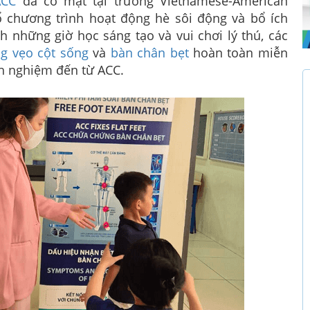
ACC
đã có mặt tại trường Vietnamese-American
ổ chương trình hoạt động hè sôi động và bổ ích
 những giờ học sáng tạo và vui chơi lý thú, các
g vẹo cột sống
và
bàn chân bẹt
hoàn toàn miễn
nh nghiệm đến từ ACC.