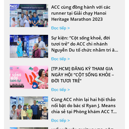
ACC cùng đồng hành với các
runner tại Giải chạy Hanoi
Heritage Marathon 2023
Đọc tiếp >
Sự kiện: “Cột sống khoẻ, đời
tươi trẻ” do ACC chi nhánh
Nguyễn Du tổ chức nhằm tri ân
Phái nữ nhân dịp tháng Phụ nữ
Đọc tiếp >
Việt Nam
[TP.HCM] ĐĂNG KÝ THAM GIA
NGÀY HỘI “CỘT SỐNG KHỎE –
ĐỜI TƯƠI TRẺ”
Đọc tiếp >
Cùng ACC nhìn lại hai hội thảo
nổi bật do bác sĩ Ryan J. Means
chia sẻ tại Phòng khám ACC Tản
Đà
Đọc tiếp >