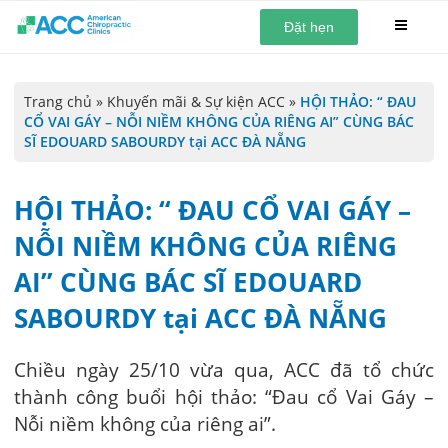
Đặt hẹn
Trang chủ
»
Khuyến mãi & Sự kiện ACC
»
HỘI THẢO: “ ĐAU
CỔ VAI GÁY – NỖI NIỀM KHÔNG CỦA RIÊNG AI” CÙNG BÁC
SĨ EDOUARD SABOURDY tại ACC ĐÀ NẴNG
HỘI THẢO: “ ĐAU CỔ VAI GÁY –
NỖI NIỀM KHÔNG CỦA RIÊNG
AI” CÙNG BÁC SĨ EDOUARD
SABOURDY tại ACC ĐÀ NẴNG
Chiều ngày 25/10 vừa qua, ACC đã tổ chức
thành công buổi hội thảo: “Đau cổ Vai Gáy –
Nỗi niềm không của riêng ai”.