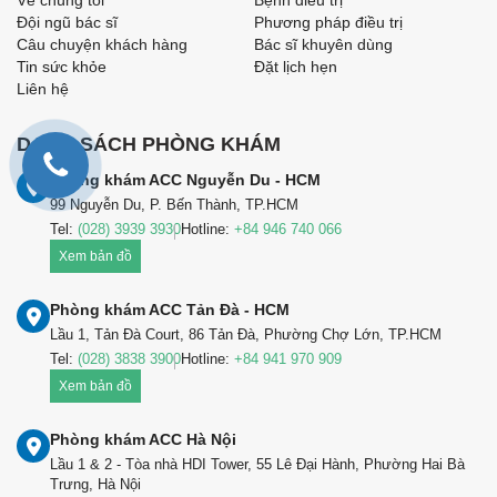
Về chúng tôi
Bệnh điều trị
Đội ngũ bác sĩ
Phương pháp điều trị
Câu chuyện khách hàng
Bác sĩ khuyên dùng
Tin sức khỏe
Đặt lịch hẹn
Liên hệ
DANH SÁCH PHÒNG KHÁM
Phòng khám ACC Nguyễn Du - HCM
99 Nguyễn Du, P. Bến Thành, TP.HCM
Tel:
(028) 3939 3930
Hotline:
+84 946 740 066
Xem bản đồ
Phòng khám ACC Tản Đà - HCM
Lầu 1, Tản Đà Court, 86 Tản Đà, Phường Chợ Lớn, TP.HCM
Tel:
(028) 3838 3900
Hotline:
+84 941 970 909
Xem bản đồ
Phòng khám ACC Hà Nội
Lầu 1 & 2 - Tòa nhà HDI Tower, 55 Lê Đại Hành, Phường Hai Bà
Trưng, Hà Nội