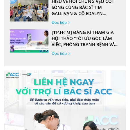
HIỂU VỀ HỘI CHỨNG VẸO CỘT
SỐNG CÙNG BÁC SĨ TIM
GALLIVAN & CÔ EDALYN
YLANAN MIJARES
Đọc tiếp >
[𝐓𝐏.𝐇𝐂𝐌] ĐĂNG KÍ THAM GIA
HỘI THẢO “TỐI ƯU GÓC LÀM
VIỆC, PHÒNG TRÁNH BỆNH VĂN
PHÒNG”
Đọc tiếp >