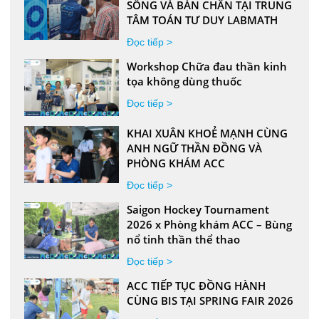
SỐNG VÀ BÀN CHÂN TẠI TRUNG
TÂM TOÁN TƯ DUY LABMATH
Đọc tiếp >
Workshop Chữa đau thần kinh
tọa không dùng thuốc
Đọc tiếp >
KHAI XUÂN KHOẺ MẠNH CÙNG
ANH NGỮ THẦN ĐỒNG VÀ
PHÒNG KHÁM ACC
Đọc tiếp >
Saigon Hockey Tournament
2026 x Phòng khám ACC – Bùng
nổ tinh thần thể thao
Đọc tiếp >
ACC TIẾP TỤC ĐỒNG HÀNH
CÙNG BIS TẠI SPRING FAIR 2026