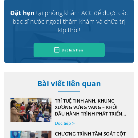
Đặt hẹn
tại phòng khám ACC để được các
bác sĩ nước ngoài thăm khám và chữa trị
kịp thời!
Đặt lịch hẹn
Bài viết liên quan
TRÍ TUỆ TINH ANH, KHUNG
XƯƠNG VỮNG VÀNG – KHỞI
ĐẦU HÀNH TRÌNH PHÁT TRIỂN
TOÀN DIỆN CHO CON CÙNG ILA
Đọc tiếp >
X ACC
CHƯƠNG TRÌNH TẦM SOÁT CỘT