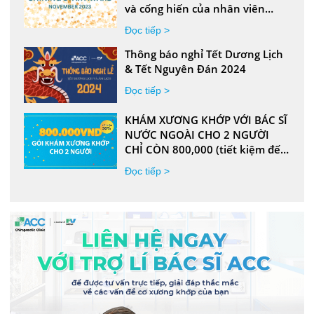
và cống hiến của nhân viên
phòng khám ACC
Đọc tiếp >
Thông báo nghỉ Tết Dương Lịch
& Tết Nguyên Đán 2024
Đọc tiếp >
KHÁM XƯƠNG KHỚP VỚI BÁC SĨ
NƯỚC NGOÀI CHO 2 NGƯỜI
CHỈ CÒN 800,000 (tiết kiệm đến
50%)
Đọc tiếp >