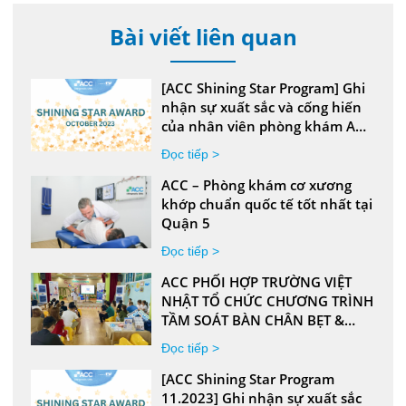
Bài viết liên quan
[ACC Shining Star Program] Ghi
nhận sự xuất sắc và cống hiến
của nhân viên phòng khám ACC
– tháng 10 năm 2023
Đọc tiếp >
ACC – Phòng khám cơ xương
khớp chuẩn quốc tế tốt nhất tại
Quận 5
Đọc tiếp >
ACC PHỐI HỢP TRƯỜNG VIỆT
NHẬT TỔ CHỨC CHƯƠNG TRÌNH
TẦM SOÁT BÀN CHÂN BẸT &
CONG VẸO CỘT SỐNG HỌC
Đọc tiếp >
ĐƯỜNG
[ACC Shining Star Program
11.2023] Ghi nhận sự xuất sắc