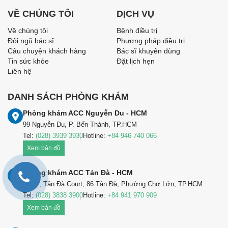
VỀ CHÚNG TÔI
DỊCH VỤ
Về chúng tôi
Bệnh điều trị
Đội ngũ bác sĩ
Phương pháp điều trị
Câu chuyện khách hàng
Bác sĩ khuyên dùng
Tin sức khỏe
Đặt lịch hẹn
Liên hệ
DANH SÁCH PHÒNG KHÁM
Phòng khám ACC Nguyễn Du - HCM
99 Nguyễn Du, P. Bến Thành, TP.HCM
Tel:
(028) 3939 3930
Hotline:
+84 946 740 066
Xem bản đồ
Phòng khám ACC Tản Đà - HCM
Lầu 1, Tản Đà Court, 86 Tản Đà, Phường Chợ Lớn, TP.HCM
Tel:
(028) 3838 3900
Hotline:
+84 941 970 909
Xem bản đồ