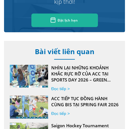
kịp thời!
Đặt lịch hẹn
Bài viết liên quan
NHÌN LẠI NHỮNG KHOẢNH
KHẮC RỰC RỠ CỦA ACC TẠI
SPORTS DAY 2026 – GREEN
SCHOOL NAM ĐÔ
Đọc tiếp >
ACC TIẾP TỤC ĐỒNG HÀNH
CÙNG BIS TẠI SPRING FAIR 2026
Đọc tiếp >
Saigon Hockey Tournament