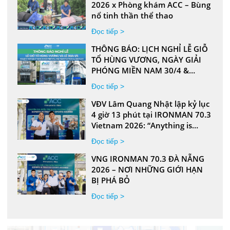
2026 x Phòng khám ACC – Bùng
nổ tinh thần thể thao
Đọc tiếp >
THÔNG BÁO: LỊCH NGHỈ LỄ GIỖ
TỔ HÙNG VƯƠNG, NGÀY GIẢI
PHÓNG MIỀN NAM 30/4 &
QUỐC TẾ LAO ĐỘNG 1/5
Đọc tiếp >
VĐV Lâm Quang Nhật lập kỷ lục
4 giờ 13 phút tại IRONMAN 70.3
Vietnam 2026: “Anything is
Possible”
Đọc tiếp >
VNG IRONMAN 70.3 ĐÀ NẴNG
2026 – NƠI NHỮNG GIỚI HẠN
BỊ PHÁ BỎ
Đọc tiếp >