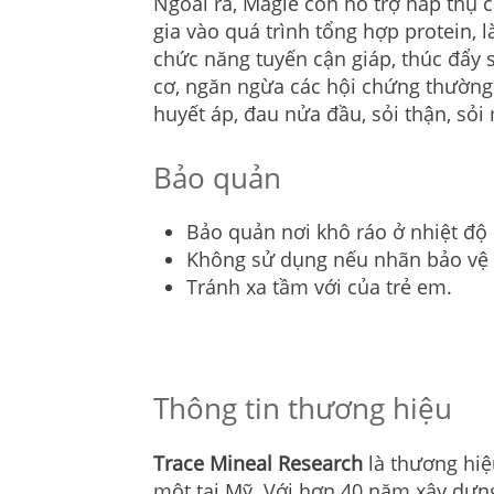
Ngoài ra, Magiê còn hỗ trợ hấp thụ 
gia vào quá trình tổng hợp protein, l
chức năng tuyến cận giáp, thúc đẩy 
cơ, ngăn ngừa các hội chứng thường
huyết áp, đau nửa đầu, sỏi thận, sỏ
Bảo quản
Bảo quản nơi khô ráo ở nhiệt độ
Không sử dụng nếu nhãn bảo vệ 
Tránh xa tầm với của trẻ em.
Thông tin thương hiệu
Trace Mineal Research
là thương hiệ
một tại Mỹ. Với hơn 40 năm xây dựng