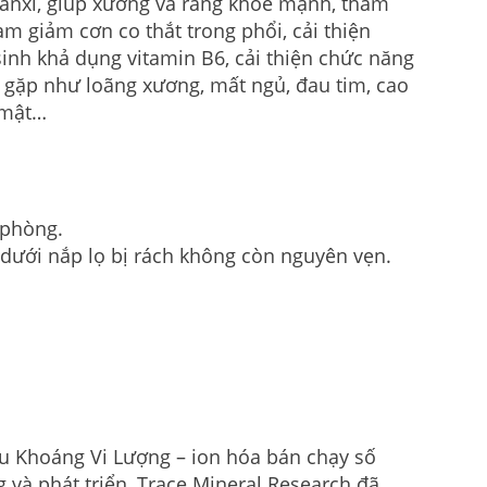
canxi, giúp xương và răng khỏe mạnh, tham
àm giảm cơn co thắt trong phổi, cải thiện
sinh khả dụng vitamin B6, cải thiện chức năng
 gặp như loãng xương, mất ngủ, đau tim, cao
i mật…
 phòng.
dưới nắp lọ bị rách không còn nguyên vẹn.
u Khoáng Vi Lượng – ion hóa bán chạy số
 và phát triển, Trace Mineral Research đã