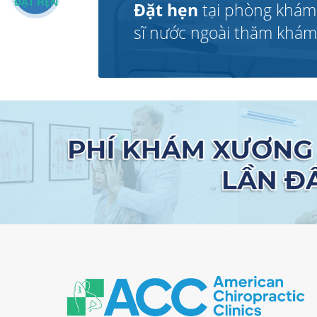
ĐẶT HẸN
Đặt hẹn
tại phòng khám
sĩ nước ngoài thăm khám v