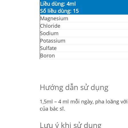
Liều dùng: 4ml
Số liều dùng: 15
Magnesium
Chloride
Sodium
Potassium
Sulfate
Boron
Hướng dẫn sử dụng
1,5ml – 4 ml mỗi ngày, pha loãng vớ
của bác sĩ.
Lưu ý khi sử dụng